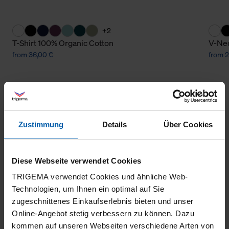
+2
T-Shirt 100% Organic Cotton
V-Nec
from 36,00 €
from 2
Zustimmung
Details
Über Cookies
Diese Webseite verwendet Cookies
climate-neutral
Family business
TRIGEMA verwendet Cookies und ähnliche Web-
shipping
Technologien, um Ihnen ein optimal auf Sie
zugeschnittenes Einkaufserlebnis bieten und unser
Online-Angebot stetig verbessern zu können. Dazu
kommen auf unseren Webseiten verschiedene Arten von