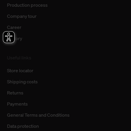
Production process
Company tour
Career
History
Useful links
Store locator
Shipping costs
Returns
Payments
General Terms and Conditions
Data protection