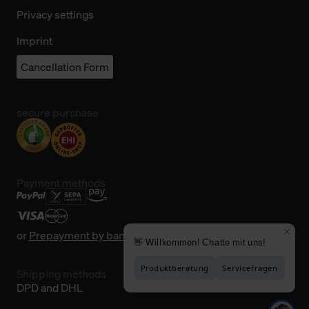
Privacy settings
Imprint
Cancellation Form
secure purchase
Payment methods
or
Prepayment by bank transfer
Shipping methods
DPD and DHL