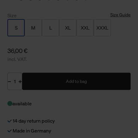
Size Guide
Size
S
M
L
XL
XXL
XXXL
36,00 €
incl. VAT.
Add to bag
available
14 day return policy
Made in Germany