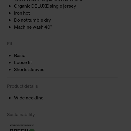
Organic DELUXE single jersey
Iron hot
Do not tumble dry
Machine wash 40°
Fit
Basic
Loose fit
Shorts sleeves
Product details
Wide neckline
Sustainability