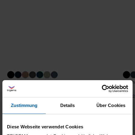
Sweat Pants
Bermu
from 59,00 €
from 2
Zustimmung
Details
Über Cookies
Diese Webseite verwendet Cookies