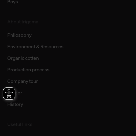
Boys
About trigema
Philosophy
Environment & Resources
Organic cotten
Production process
Company tour
Career
History
Useful links