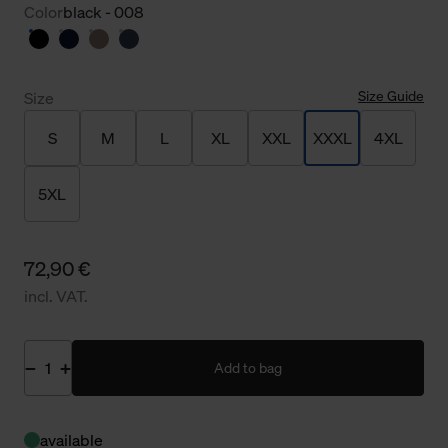
Color
black - 008
Size Guide
Size
S
M
L
XL
XXL
XXXL
4XL
5XL
72,90 €
incl. VAT.
Add to bag
available