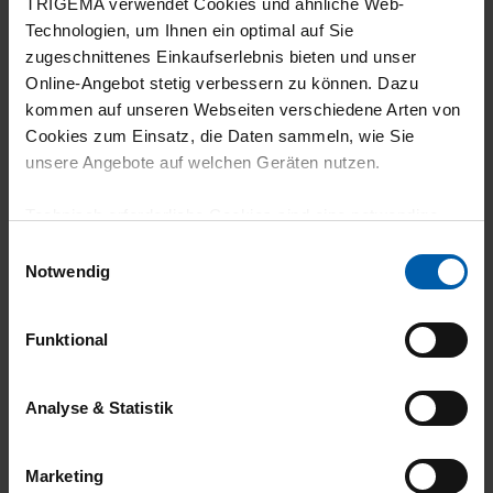
TRIGEMA verwendet Cookies und ähnliche Web-
Technologien, um Ihnen ein optimal auf Sie
zugeschnittenes Einkaufserlebnis bieten und unser
Online-Angebot stetig verbessern zu können. Dazu
climate-neutral
Family business
kommen auf unseren Webseiten verschiedene Arten von
shipping
Cookies zum Einsatz, die Daten sammeln, wie Sie
unsere Angebote auf welchen Geräten nutzen.
Technisch erforderliche Cookies sind eine notwendige
Voraussetzung zur Nutzung unserer Webpräsenz, um
Einwilligungsauswahl
grundlegende Funktionen wie etwa zur Auswahl und
Notwendig
Darstellung unserer Produkte, zum Befüllen des
Warenkorbs oder zum Abschluss des Kaufs zu
Funktional
14 day return policy
100% Made in
gewährleisten.
Burladingen
Für die Darstellung personalisierter Angebote, Anzeigen
Analyse & Statistik
und Inhalte aufgrund Ihres Nutzerverhaltens und Ihres
Profils sowie für Marketing-, Statistik- und Tracking-
Marketing
Zwecke zur Analyse und Optimierung unserer