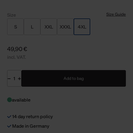
Size Guide
Size
S
L
XXL
XXXL
4XL
49,90 €
incl. VAT.
Add to bag
available
14 day return policy
Made in Germany