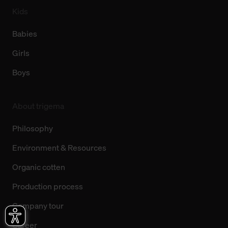
Kids
Babies
Girls
Boys
About trigema
Philosophy
Environment & Resources
Organic cotten
Production process
Company tour
Career