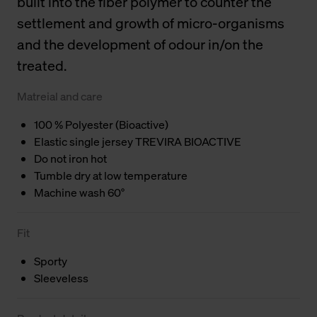
built into the fiber polymer to counter the
settlement and growth of micro-organisms
and the development of odour in/on the
treated.
Matreial and care
100 % Polyester (Bioactive)
Elastic single jersey TREVIRA BIOACTIVE
Do not iron hot
Tumble dry at low temperature
Machine wash 60°
Fit
Sporty
Sleeveless