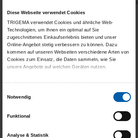
from 27,40 €
from 3
Diese Webseite verwendet Cookies
TRIGEMA verwendet Cookies und ähnliche Web-
Technologien, um Ihnen ein optimal auf Sie
zugeschnittenes Einkaufserlebnis bieten und unser
Online-Angebot stetig verbessern zu können. Dazu
kommen auf unseren Webseiten verschiedene Arten von
Cookies zum Einsatz, die Daten sammeln, wie Sie
unsere Angebote auf welchen Geräten nutzen.
climate-neutral
Family business
shipping
Technisch erforderliche Cookies sind eine notwendige
Voraussetzung zur Nutzung unserer Webpräsenz, um
Einwilligungsauswahl
grundlegende Funktionen wie etwa zur Auswahl und
Notwendig
Darstellung unserer Produkte, zum Befüllen des
Warenkorbs oder zum Abschluss des Kaufs zu
Funktional
gewährleisten.
Für die Darstellung personalisierter Angebote, Anzeigen
Analyse & Statistik