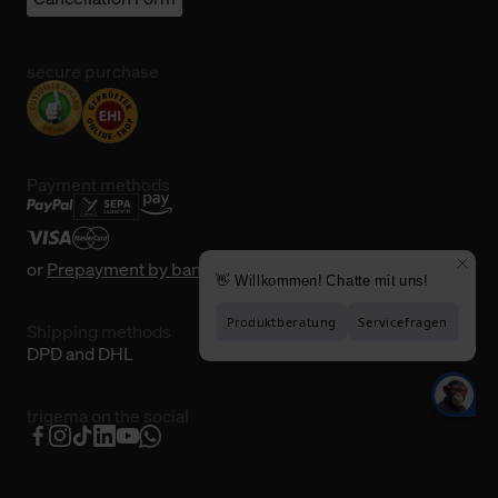
secure purchase
Payment methods
or
Prepayment by bank transfer
Shipping methods
DPD and DHL
trigema on the social