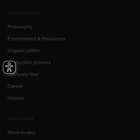
About trigema
Philosophy
Environment & Resources
Organic cotten
Production process
Company tour
Career
History
Useful links
Store locator