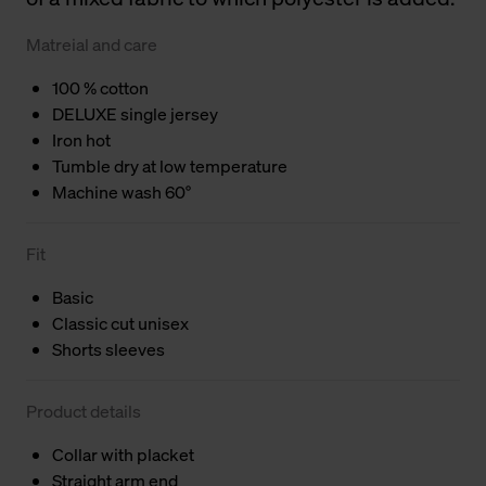
Matreial and care
100 % cotton
DELUXE single jersey
Iron hot
Tumble dry at low temperature
Machine wash 60°
Fit
Basic
Classic cut unisex
Shorts sleeves
Product details
Collar with placket
Straight arm end