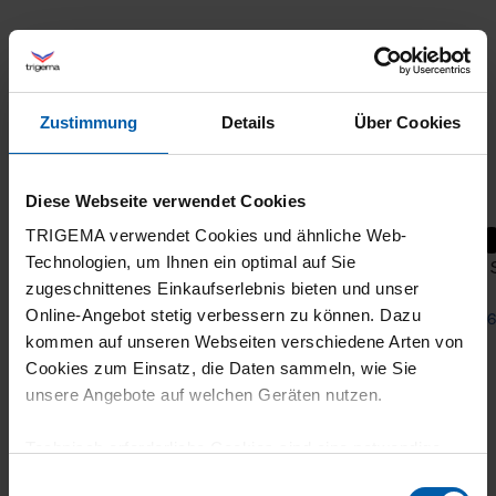
Zustimmung
Details
Über Cookies
Diese Webseite verwendet Cookies
TRIGEMA verwendet Cookies und ähnliche Web-
Technologien, um Ihnen ein optimal auf Sie
DELUXE polo shirt without button placket
Polo 
zugeschnittenes Einkaufserlebnis bieten und unser
Online-Angebot stetig verbessern zu können. Dazu
from 54,00 €
from 6
kommen auf unseren Webseiten verschiedene Arten von
Cookies zum Einsatz, die Daten sammeln, wie Sie
unsere Angebote auf welchen Geräten nutzen.
Technisch erforderliche Cookies sind eine notwendige
Voraussetzung zur Nutzung unserer Webpräsenz, um
Einwilligungsauswahl