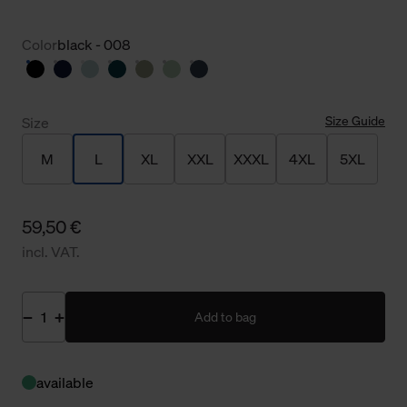
Color
black - 008
Size Guide
Size
M
L
XL
XXL
XXXL
4XL
5XL
59,50 €
incl. VAT.
Add to bag
available