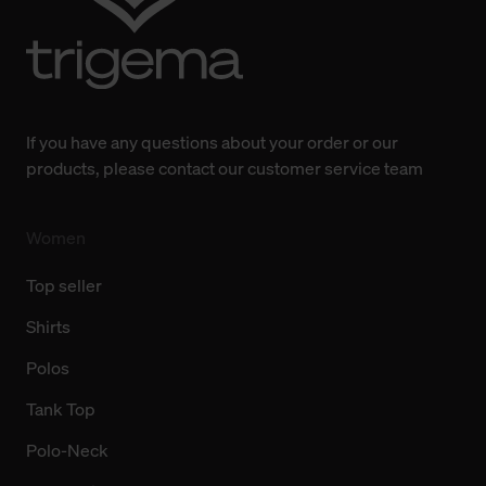
Weitere Informationen über Cookies und Web-
Technologien sowie die Nutzung Ihrer persönlichen Daten
finden Sie in unserer Datenschutzerklärung.
If you have any questions about your order or our
products, please contact our customer service team
Women
Top seller
Shirts
Polos
Tank Top
Polo-Neck