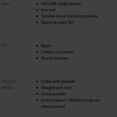
care
DELUXE single jersey
Iron hot
Tumble dry at low temperature
Machine wash 60°
Fit
Basic
Classic cut unisex
Shorts sleeves
Product
Collar with placket
details
Straight arm end
Chest pocket
Embroidered TRIGEMA logo on
chest pocket