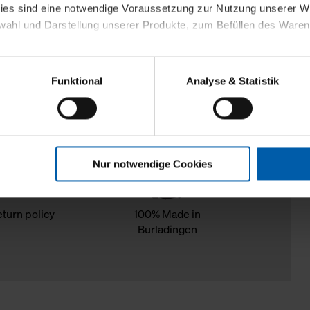
kies sind eine notwendige Voraussetzung zur Nutzung unserer
wahl und Darstellung unserer Produkte, zum Befüllen des Ware
sierter Angebote, Anzeigen und Inhalte aufgrund Ihres Nutzerverh
Funktional
Analyse & Statistik
stik- und Tracking-Zwecke zur Analyse und Optimierung unserer 
en. Diese übermitteln wir in anonymisierter Form an Dritte wie
 auch außerhalb unserer Webseiten ausgewählte Werbung anzeig
n", damit wir alle Cookies und Web-Technologien für Ihr personal
Nur notwendige Cookies
eweiligen Schaltflächen können Sie die Arten der Cookies selbst 
es mit einem Klick auf „Auswahl erlauben“ bestätigen. Fall Sie
wir lediglich die erwähnten technisch erforderlichen Cookies.
eturn policy
100% Made in
Burladingen
ahren Sie weiterführende Informationen über die jeweiligen Cooki
 Cookies“ können Sie allgemeine Informationen über Cookies 
llungen“ können Sie jederzeit Ihre Einwilligungserklärung anpass
die Nutzung der Webseite nicht erforderlich und kann jederzeit mit
Einwilligung hat jedoch keine Auswirkung auf die bisherigen Eins