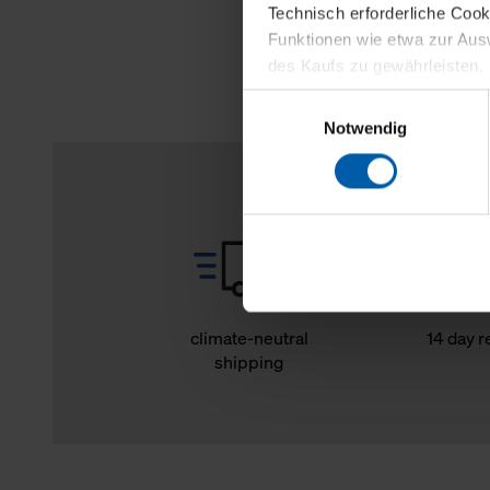
Technisch erforderliche Coo
Funktionen wie etwa zur Aus
des Kaufs zu gewährleisten.
Einwilligungsauswahl
Für die Darstellung personali
Notwendig
sowie für Marketing-, Stati
personenbezogene Information
Marketingpartner, um Ihnen
Klicken Sie auf "Alle erlaube
verwenden dürfen. Über die j
oder ablehnen möchten und di
erlauben möchten, verwenden 
climate-neutral
14 day r
shipping
Über den Reiter „Details“ erf
Verwendungszweck. Bei „Über
Menüpunkt „Datenschutzeinste
grundsätzlich freiwillig, für 
widerrufen. Der Widerruf der 