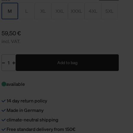
M
L
XL
XXL
XXXL
4XL
5XL
59,50 €
incl. VAT.
Add to bag
available
14 day return policy
Made in Germany
climate-neutral shipping
Free standard delivery from 150€