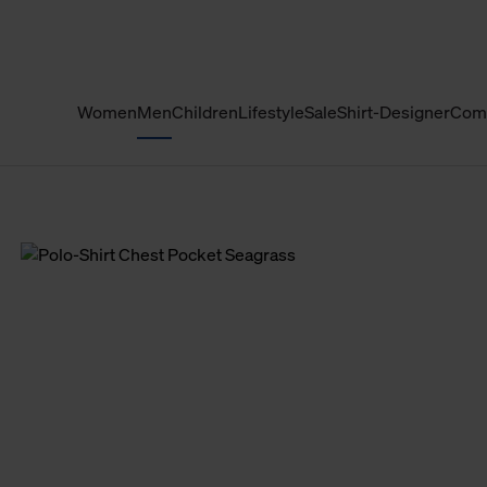
Women
Men
Children
Lifestyle
Sale
Shirt-Designer
Com