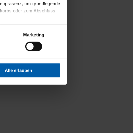
 Webpräsenz, um grundlegende
nkorbs oder zum Abschluss
altens und Ihres Profils
Marketing
Webpräsenz speichern wir
 etwa unsere
en zu können.
isiertes Einkaufserlebnis
Alle erlauben
festlegen, die Sie erlauben
 nur die notwendigen Cookies
es und ihren
einsehen. Über den
en. Ihre Einwilligung ist
 Wirkung für die Zukunft
tellungen und die damit