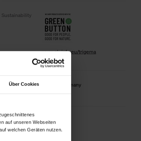
Sustainability
www.gk-info.eu/trigema
Country of
Made in Germany
Über Cookies
origin
zugeschnittenes
less information
en auf unseren Webseiten
auf welchen Geräten nutzen.