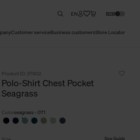
EN
B2B
pany
Customer service
Business customers
Store Locator
Product ID: 37602
Polo-Shirt Chest Pocket
Seagrass
Color
seagrass - 071
Size Guide
Size