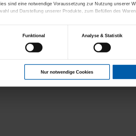
kies sind eine notwendige Voraussetzung zur Nutzung unserer
wahl und Darstellung unserer Produkte, zum Befüllen des Ware
sierter Angebote, Anzeigen und Inhalte aufgrund Ihres Nutzerverh
t
Funktional
Analyse & Statistik
stik- und Tracking-Zwecke zur Analyse und Optimierung unserer 
en. Diese übermitteln wir in anonymisierter Form an Dritte wie
 auch außerhalb unserer Webseiten ausgewählte Werbung anzeig
n", damit wir alle Cookies und Web-Technologien für Ihr personal
Nur notwendige Cookies
eweiligen Schaltflächen können Sie die Arten der Cookies selbst 
es mit einem Klick auf „Auswahl erlauben“ bestätigen. Fall Sie
wir lediglich die erwähnten technisch erforderlichen Cookies.
ahren Sie weiterführende Informationen über die jeweiligen Cooki
 Cookies“ können Sie allgemeine Informationen über Cookies 
llungen“ können Sie jederzeit Ihre Einwilligungserklärung anpass
die Nutzung der Webseite nicht erforderlich und kann jederzeit mit
Einwilligung hat jedoch keine Auswirkung auf die bisherigen Eins