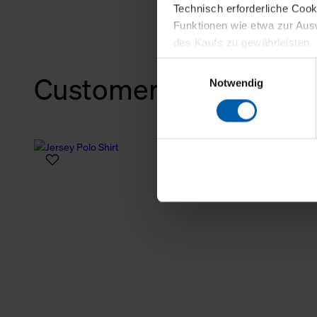
Technisch erforderliche Coo
Funktionen wie etwa zur Aus
des Kaufs zu gewährleisten.
Einwilligungsauswahl
Für die Darstellung personali
Customers also bough
Notwendig
sowie für Marketing-, Stati
personenbezogene Information
Marketingpartner, um Ihnen
Klicken Sie auf "Alle erlaube
verwenden dürfen. Über die j
oder ablehnen möchten und di
erlauben möchten, verwenden 
Über den Reiter „Details“ erf
Verwendungszweck. Bei „Über
Menüpunkt „Datenschutzeinste
grundsätzlich freiwillig, für 
widerrufen. Der Widerruf der 