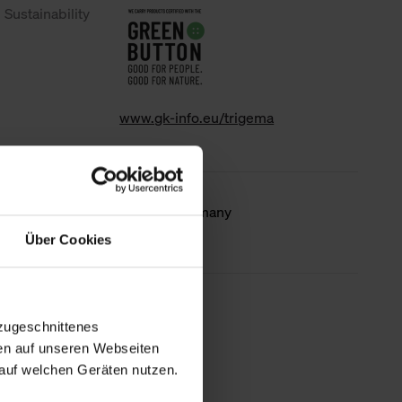
Sustainability
www.gk-info.eu/trigema
Country of
Made in Germany
origin
Über Cookies
less information
zugeschnittenes
en auf unseren Webseiten
auf welchen Geräten nutzen.