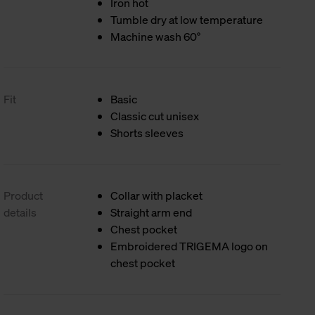
Iron hot
Tumble dry at low temperature
Machine wash 60°
Fit
Basic
Classic cut unisex
Shorts sleeves
Product
Collar with placket
details
Straight arm end
Chest pocket
Embroidered TRIGEMA logo on
chest pocket