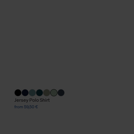
verbundene Verwendung der 
Weitere Informationen über C
unserer Datenschutzerklärun
Jersey Polo Shirt
from 59,50 €