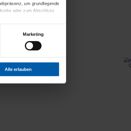
 Webpräsenz, um grundlegende
nkorbs oder zum Abschluss
altens und Ihres Profils
Marketing
Webpräsenz speichern wir
 etwa unsere
en zu können.
isiertes Einkaufserlebnis
Alle erlauben
festlegen, die Sie erlauben
 nur die notwendigen Cookies
es und ihren
einsehen. Über den
en. Ihre Einwilligung ist
 Wirkung für die Zukunft
tellungen und die damit