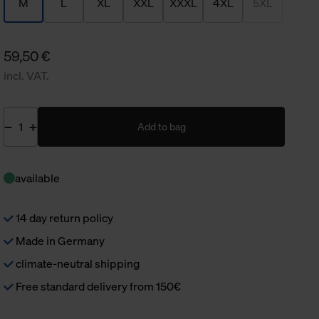
M
L
XL
XXL
XXXL
4XL
5XL
59,50 €
incl. VAT.
Add to bag
available
14 day return policy
Made in Germany
climate-neutral shipping
Free standard delivery from 150€