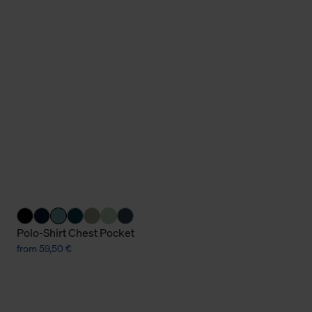
Cookies sowie die bis zum Zeitpunkt der Änderung gesammelte
ookies und Web-Technologien sowie die Nutzung Ihrer persönlic
g.
Polo-Shirt Chest Pocket
from 59,50 €