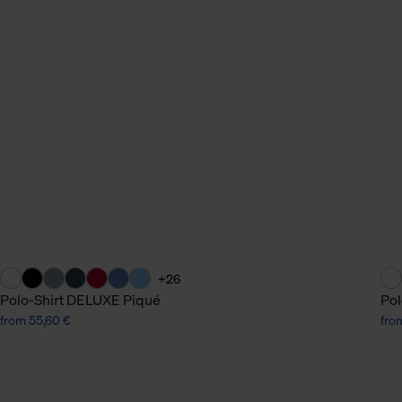
n Daten.
hen Daten finden Sie in
+26
Polo-Shirt DELUXE Piqué
Po
from 55,60 €
fro