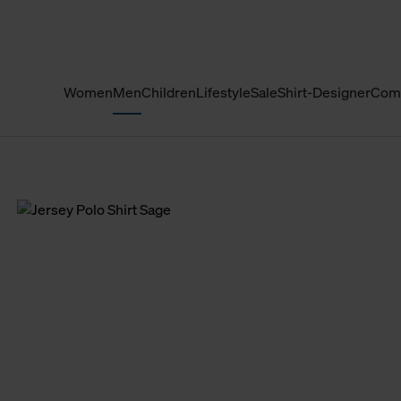
Women
Men
Children
Lifestyle
Sale
Shirt-Designer
Com