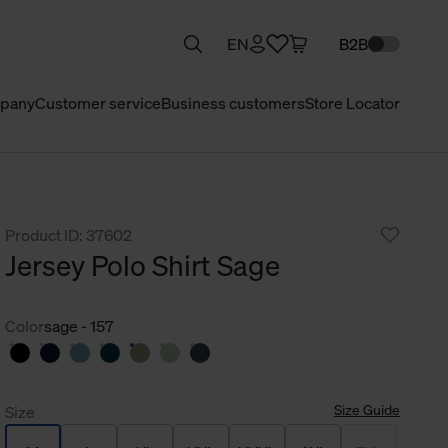
EN
B2B
pany
Customer service
Business customers
Store Locator
Product ID: 37602
Jersey Polo Shirt Sage
Color
sage - 157
Size Guide
Size