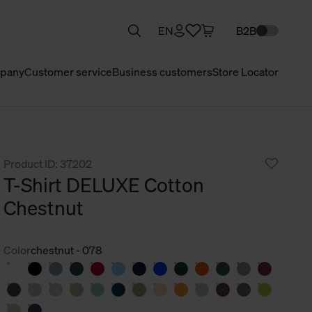
EN
B2B
pany
Customer service
Business customers
Store Locator
Product ID: 37202
T-Shirt DELUXE Cotton
Chestnut
Color
chestnut - 078