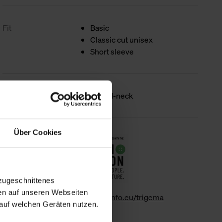
Fit
Basic
Classic cut unisex
Short sleeve
Product details
Round-neck
Über Cookies
Sustainability
zugeschnittenes
en auf unseren Webseiten
www.gk-info.eu/trigema
auf welchen Geräten nutzen.