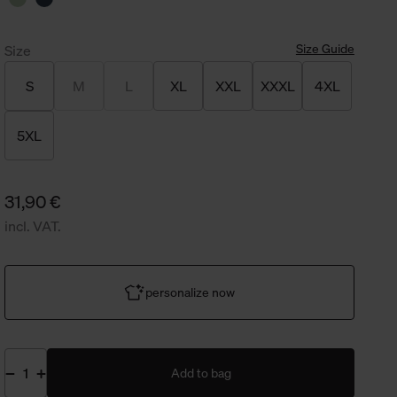
Size Guide
Size
S
M
L
XL
XXL
XXXL
4XL
5XL
31,90 €
incl. VAT.
personalize now
Add to bag