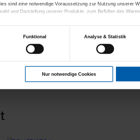
kies sind eine notwendige Voraussetzung zur Nutzung unserer
wahl und Darstellung unserer Produkte, zum Befüllen des Ware
sierter Angebote, Anzeigen und Inhalte aufgrund Ihres Nutzerverh
Funktional
Analyse & Statistik
stik- und Tracking-Zwecke zur Analyse und Optimierung unserer 
en. Diese übermitteln wir in anonymisierter Form an Dritte wie
 auch außerhalb unserer Webseiten ausgewählte Werbung anzeig
n", damit wir alle Cookies und Web-Technologien für Ihr personal
Nur notwendige Cookies
eweiligen Schaltflächen können Sie die Arten der Cookies selbst 
es mit einem Klick auf „Auswahl erlauben“ bestätigen. Fall Sie
wir lediglich die erwähnten technisch erforderlichen Cookies.
ahren Sie weiterführende Informationen über die jeweiligen Cooki
t
 Cookies“ können Sie allgemeine Informationen über Cookies 
llungen“ können Sie jederzeit Ihre Einwilligungserklärung anpass
die Nutzung der Webseite nicht erforderlich und kann jederzeit mit
Einwilligung hat jedoch keine Auswirkung auf die bisherigen Eins