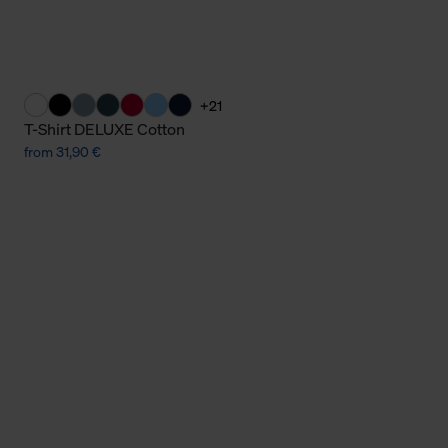
+21
T-Shirt DELUXE Cotton
from 31,90 €