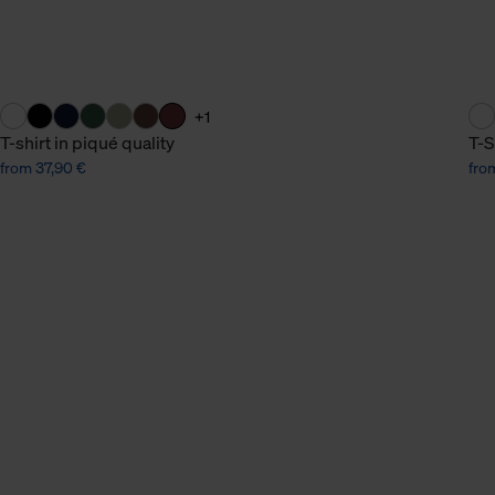
+1
T-shirt in piqué quality
T-S
from 37,90 €
fro