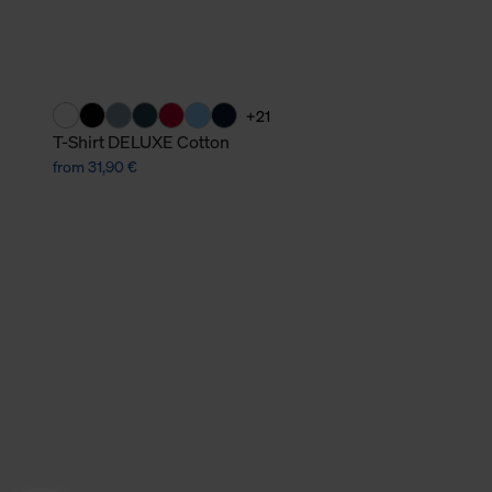
+21
T-Shirt DELUXE Cotton
from 31,90 €