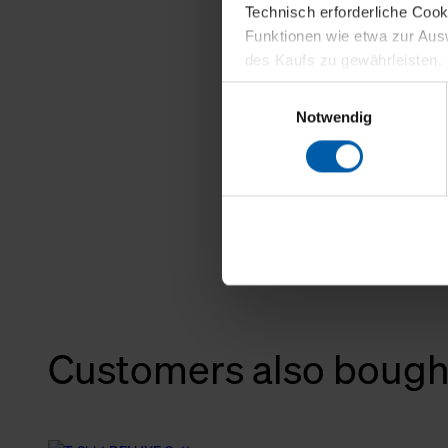
Technisch erforderliche Coo
Funktionen wie etwa zur Aus
des Kaufs zu gewährleisten.
Einwilligungsauswahl
Für die Darstellung personali
Notwendig
sowie für Marketing-, Stati
personenbezogene Information
Marketingpartner, um Ihnen
Klicken Sie auf "Alle erlaube
verwenden dürfen. Über die j
oder ablehnen möchten und di
erlauben möchten, verwenden 
Über den Reiter „Details“ erf
Customers also bough
Verwendungszweck. Bei „Über
Menüpunkt „Datenschutzeinste
grundsätzlich freiwillig, für 
widerrufen. Der Widerruf der 