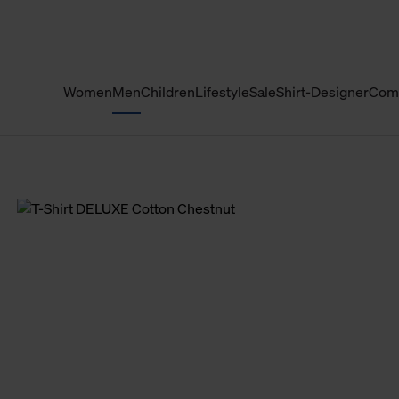
Women
Men
Children
Lifestyle
Sale
Shirt-Designer
Com