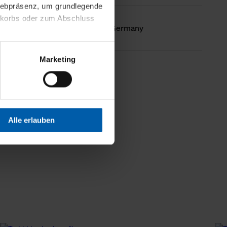
 Webpräsenz, um grundlegende
nkorbs oder zum Abschluss
Country of origin
Made in Germany
altens und Ihres Profils
Marketing
Webpräsenz speichern wir
less information
 etwa unsere
en zu können.
isiertes Einkaufserlebnis
Alle erlauben
festlegen, die Sie erlauben
 nur die notwendigen Cookies
es und ihren
einsehen. Über den
en. Ihre Einwilligung ist
 Wirkung für die Zukunft
tellungen und die damit