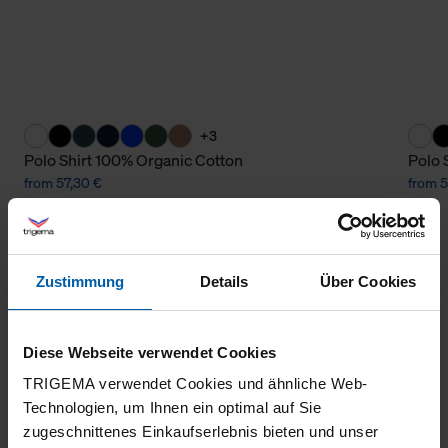
+3
Polo Shirt 100% Organic Cotton
Polo 
from 57,30 €
from 5
Zustimmung
Details
Über Cookies
Diese Webseite verwendet Cookies
TRIGEMA verwendet Cookies und ähnliche Web-
climate-neutral
Family business
Technologien, um Ihnen ein optimal auf Sie
zugeschnittenes Einkaufserlebnis bieten und unser
shipping