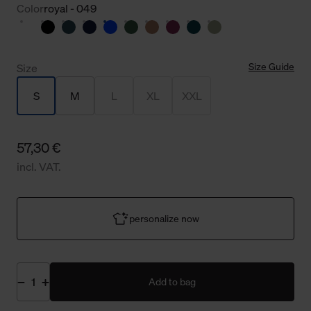
Color
royal - 049
Size Guide
Size
S
M
L
XL
XXL
57,30 €
incl. VAT.
personalize now
Add to bag