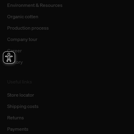
Environment & Resources
Organic cotten
Production process
Company tour
Career
History
Useful links
Store locator
Shipping costs
Returns
Payments