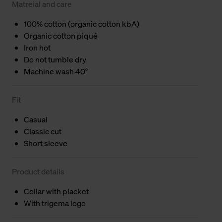
Matreial and care
100% cotton (organic cotton kbA)
Organic cotton piqué
Iron hot
Do not tumble dry
Machine wash 40°
Fit
Casual
Classic cut
Short sleeve
Product details
Collar with placket
With trigema logo