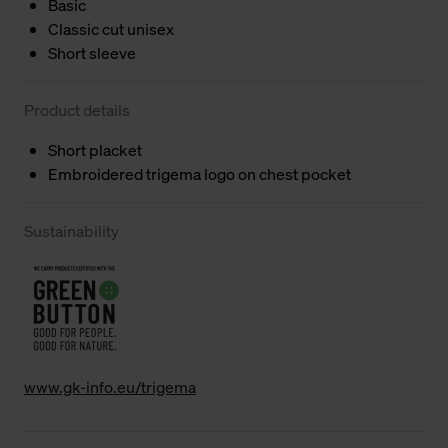
Basic
Classic cut unisex
Short sleeve
Product details
Short placket
Embroidered trigema logo on chest pocket
Sustainability
www.gk-info.eu/trigema