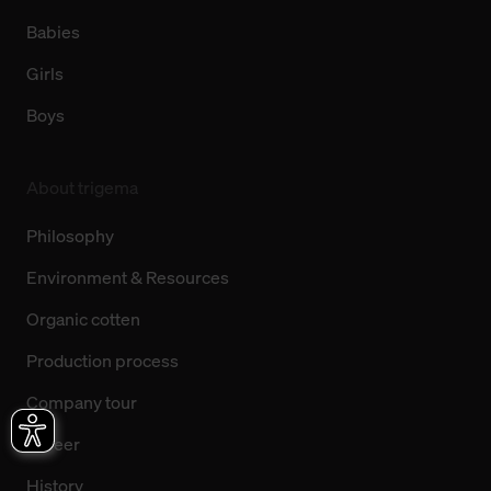
Babies
Girls
Boys
About trigema
Philosophy
Environment & Resources
Organic cotten
Production process
Company tour
Career
History