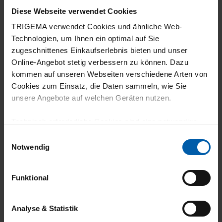
Diese Webseite verwendet Cookies
TRIGEMA verwendet Cookies und ähnliche Web-
Technologien, um Ihnen ein optimal auf Sie
zugeschnittenes Einkaufserlebnis bieten und unser
Online-Angebot stetig verbessern zu können. Dazu
kommen auf unseren Webseiten verschiedene Arten von
Cookies zum Einsatz, die Daten sammeln, wie Sie
climate-neutral
Family business
unsere Angebote auf welchen Geräten nutzen.
shipping
Technisch erforderliche Cookies sind eine notwendige
Voraussetzung zur Nutzung unserer Webpräsenz, um
Einwilligungsauswahl
grundlegende Funktionen wie etwa zur Auswahl und
Notwendig
Darstellung unserer Produkte, zum Befüllen des
Warenkorbs oder zum Abschluss des Kaufs zu
Funktional
gewährleisten.
14 day return policy
100% Made in
Für die Darstellung personalisierter Angebote, Anzeigen
Analyse & Statistik
und Inhalte aufgrund Ihres Nutzerverhaltens und Ihres
Burladingen