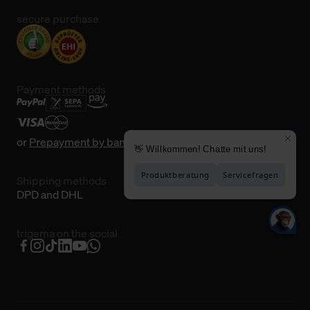
secure purchase
Payment methods
or
Prepayment by bank transfer
Shipping methods
DPD and DHL
trigema on the social