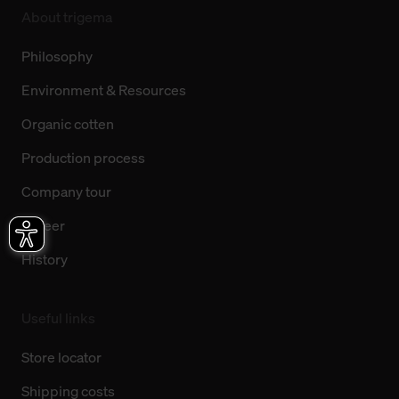
About trigema
Philosophy
Environment & Resources
Organic cotten
Production process
Company tour
Career
History
Useful links
Store locator
Shipping costs