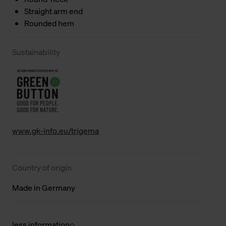
Straight arm end
Rounded hem
Sustainability
www.gk-info.eu/trigema
Country of origin
Made in Germany
less information