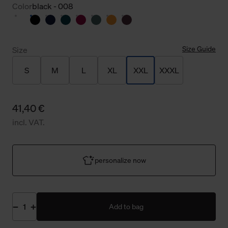
Color
black - 008
Size Guide
Size
S
M
L
XL
XXL
XXXL
41,40 €
incl. VAT.
personalize now
Add to bag