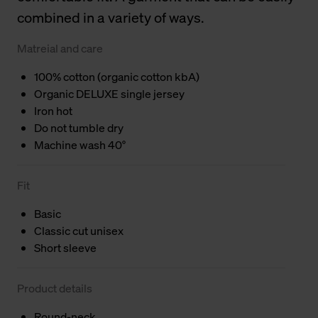
combined in a variety of ways.
Matreial and care
100% cotton (organic cotton kbA)
Organic DELUXE single jersey
Iron hot
Do not tumble dry
Machine wash 40°
Fit
Basic
Classic cut unisex
Short sleeve
Product details
Round-neck