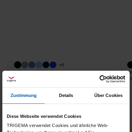
+6
Polo-Shirt elast. Piqué
Organ
from 63,30 €
from 3
Zustimmung
Details
Über Cookies
Diese Webseite verwendet Cookies
TRIGEMA verwendet Cookies und ähnliche Web-