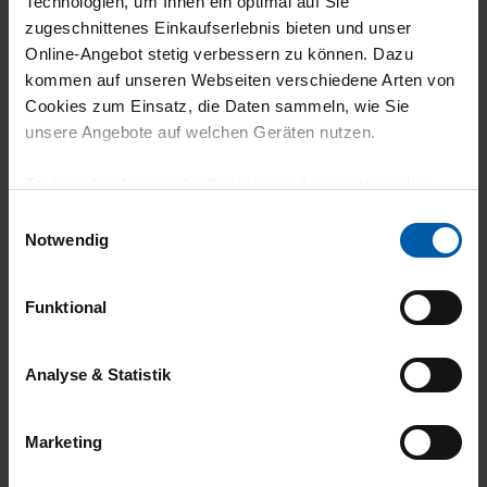
Technologien, um Ihnen ein optimal auf Sie
zugeschnittenes Einkaufserlebnis bieten und unser
climate-neutral
Family business
Online-Angebot stetig verbessern zu können. Dazu
shipping
kommen auf unseren Webseiten verschiedene Arten von
Cookies zum Einsatz, die Daten sammeln, wie Sie
unsere Angebote auf welchen Geräten nutzen.
Technisch erforderliche Cookies sind eine notwendige
Voraussetzung zur Nutzung unserer Webpräsenz, um
Einwilligungsauswahl
grundlegende Funktionen wie etwa zur Auswahl und
Notwendig
Darstellung unserer Produkte, zum Befüllen des
14 day return policy
100% Made in
Warenkorbs oder zum Abschluss des Kaufs zu
Funktional
Burladingen
gewährleisten.
Für die Darstellung personalisierter Angebote, Anzeigen
Analyse & Statistik
und Inhalte aufgrund Ihres Nutzerverhaltens und Ihres
Profils sowie für Marketing-, Statistik- und Tracking-
Marketing
Zwecke zur Analyse und Optimierung unserer
Webpräsenz speichern wir personenbezogene