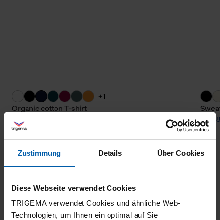
+1
Organic cotton T-shirt
Sweat
from 36,00 €
from 8
Zustimmung
Details
Über Cookies
Diese Webseite verwendet Cookies
TRIGEMA verwendet Cookies und ähnliche Web-
Technologien, um Ihnen ein optimal auf Sie