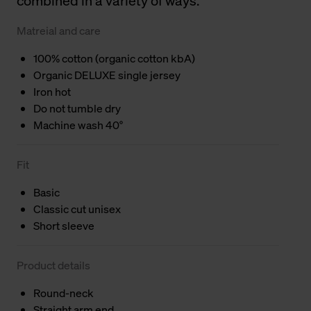
combined in a variety of ways.
Matreial and care
100% cotton (organic cotton kbA)
Organic DELUXE single jersey
Iron hot
Do not tumble dry
Machine wash 40°
Fit
Basic
Classic cut unisex
Short sleeve
Product details
Round-neck
Straight arm end