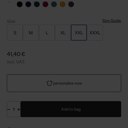
Size Guide
Size
S
M
L
XL
XXL
XXXL
41,40 €
incl. VAT.
personalize now
Add to bag