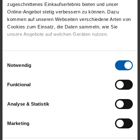
zugeschnittenes Einkaufserlebnis bieten und unser
climate-neutral
Family business
Online-Angebot stetig verbessern zu können. Dazu
shipping
kommen auf unseren Webseiten verschiedene Arten von
Cookies zum Einsatz, die Daten sammeln, wie Sie
unsere Angebote auf welchen Geräten nutzen.
Technisch erforderliche Cookies sind eine notwendige
Voraussetzung zur Nutzung unserer Webpräsenz, um
Einwilligungsauswahl
grundlegende Funktionen wie etwa zur Auswahl und
Notwendig
Darstellung unserer Produkte, zum Befüllen des
14 day return policy
100% Made in
Warenkorbs oder zum Abschluss des Kaufs zu
Burladingen
Funktional
gewährleisten.
Für die Darstellung personalisierter Angebote, Anzeigen
Analyse & Statistik
und Inhalte aufgrund Ihres Nutzerverhaltens und Ihres
Profils sowie für Marketing-, Statistik- und Tracking-
Marketing
Zwecke zur Analyse und Optimierung unserer
Webpräsenz speichern wir personenbezogene
Informationen. Diese übermitteln wir in anonymisierter