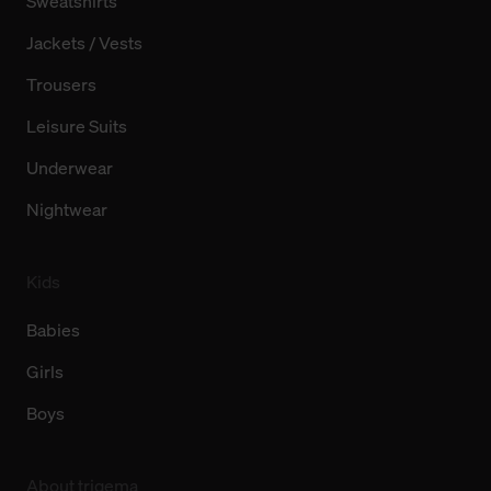
Sweatshirts
Jackets / Vests
Trousers
Leisure Suits
Underwear
Nightwear
Kids
Babies
Girls
Boys
About trigema