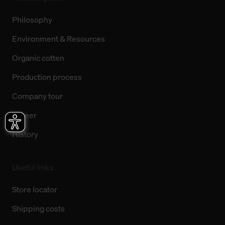
Philosophy
Environment & Resources
Organic cotten
Production process
Company tour
Career
History
Useful links
Store locator
Shipping costs