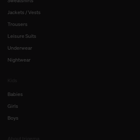
Sweatshirts
Jackets / Vests
Trousers
Leisure Suits
Underwear
Nightwear
Kids
Babies
Girls
Boys
About trigema