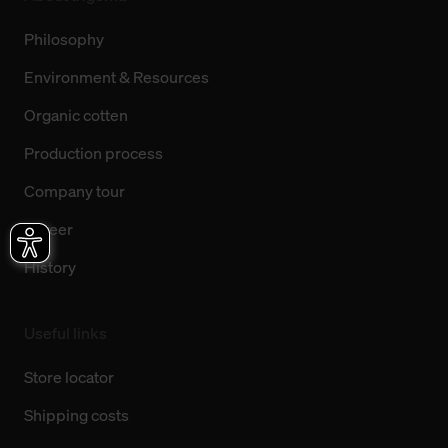
Philosophy
Environment & Resources
Organic cotten
Production process
Company tour
Career
History
Useful links
Store locator
Shipping costs