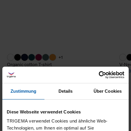
+1
Organic cotton T-shirt
V-Nec
from 36,00 €
from 3
Zustimmung
Details
Über Cookies
Diese Webseite verwendet Cookies
TRIGEMA verwendet Cookies und ähnliche Web-
Technologien, um Ihnen ein optimal auf Sie