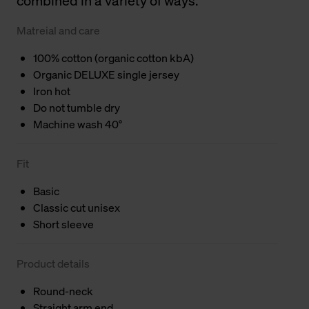
combined in a variety of ways.
Matreial and care
100% cotton (organic cotton kbA)
Organic DELUXE single jersey
Iron hot
Do not tumble dry
Machine wash 40°
Fit
Basic
Classic cut unisex
Short sleeve
Product details
Round-neck
Straight arm end