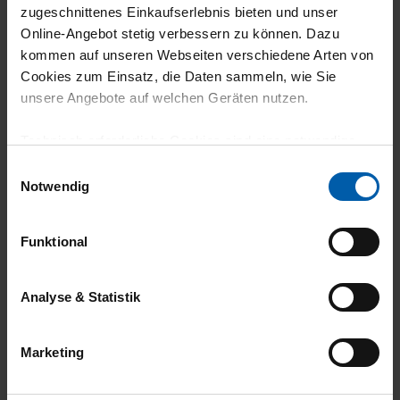
zugeschnittenes Einkaufserlebnis bieten und unser
climate-neutral
Family business
Online-Angebot stetig verbessern zu können. Dazu
shipping
kommen auf unseren Webseiten verschiedene Arten von
Cookies zum Einsatz, die Daten sammeln, wie Sie
unsere Angebote auf welchen Geräten nutzen.
Technisch erforderliche Cookies sind eine notwendige
Voraussetzung zur Nutzung unserer Webpräsenz, um
Einwilligungsauswahl
grundlegende Funktionen wie etwa zur Auswahl und
Notwendig
Darstellung unserer Produkte, zum Befüllen des
14 day return policy
100% Made in
Warenkorbs oder zum Abschluss des Kaufs zu
Burladingen
Funktional
gewährleisten.
Für die Darstellung personalisierter Angebote, Anzeigen
Analyse & Statistik
und Inhalte aufgrund Ihres Nutzerverhaltens und Ihres
Profils sowie für Marketing-, Statistik- und Tracking-
Marketing
Zwecke zur Analyse und Optimierung unserer
Webpräsenz speichern wir personenbezogene
Informationen. Diese übermitteln wir in anonymisierter