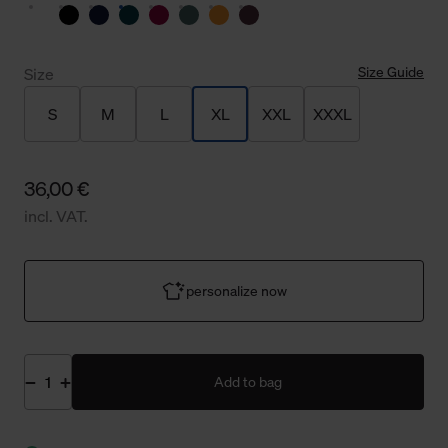
Size Guide
Size
S
M
L
XL
XXL
XXXL
36,00 €
incl. VAT.
personalize now
Add to bag