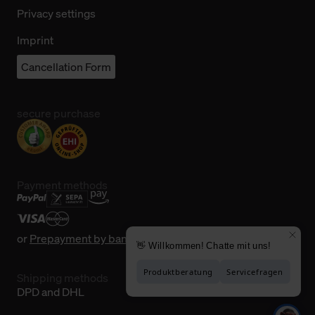
Privacy settings
Imprint
Cancellation Form
secure purchase
Payment methods
or
Prepayment by bank transfer
Shipping methods
DPD and DHL