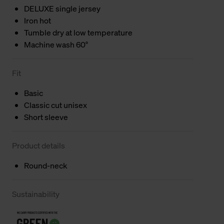
DELUXE single jersey
Iron hot
Tumble dry at low temperature
Machine wash 60°
Fit
Basic
Classic cut unisex
Short sleeve
Product details
Round-neck
Sustainability