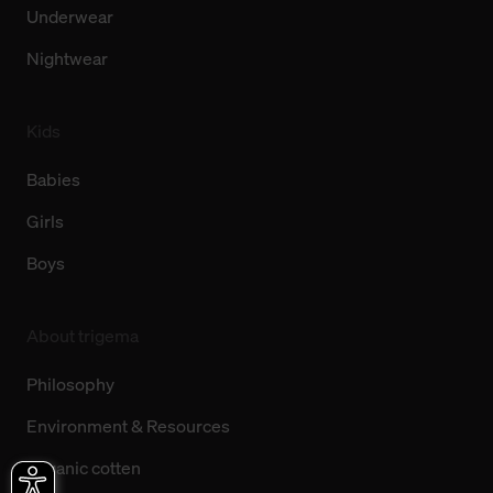
Underwear
Nightwear
Kids
Babies
Girls
Boys
About trigema
Philosophy
Environment & Resources
Organic cotten