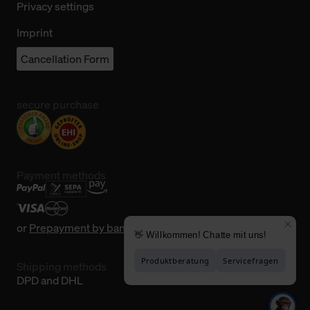
Privacy settings
Imprint
Cancellation Form
secure purchase
Payment methods
or
Prepayment by bank transfer
Shipping methods
DPD and DHL