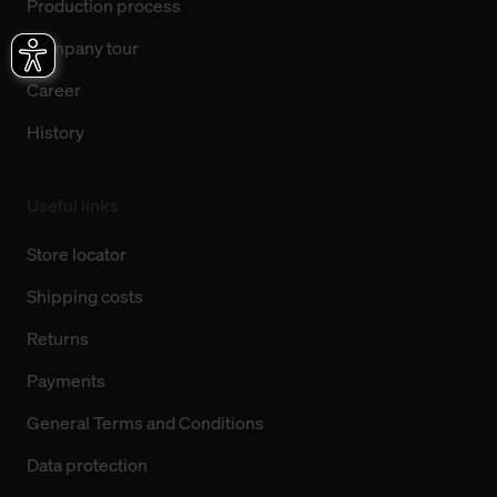
Production process
Company tour
Career
History
Useful links
Store locator
Shipping costs
Returns
Payments
General Terms and Conditions
Data protection