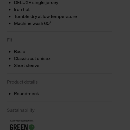
DELUXE single jersey
Iron hot
Tumble dry at low temperature
Machine wash 60°
Fit
Basic
Classic cut unisex
Short sleeve
Product details
Round-neck
Sustainability