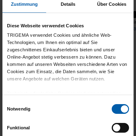
Zustimmung
Details
Über Cookies
+21
T-Shirt DELUXE Cotton
T-Shi
Diese Webseite verwendet Cookies
from 31,90 €
from 3
TRIGEMA verwendet Cookies und ähnliche Web-
Technologien, um Ihnen ein optimal auf Sie
zugeschnittenes Einkaufserlebnis bieten und unser
Online-Angebot stetig verbessern zu können. Dazu
kommen auf unseren Webseiten verschiedene Arten von
Cookies zum Einsatz, die Daten sammeln, wie Sie
unsere Angebote auf welchen Geräten nutzen.
Technisch erforderliche Cookies sind eine notwendige
climate-neutral
Family business
Voraussetzung zur Nutzung unserer Webpräsenz, um
Einwilligungsauswahl
shipping
grundlegende Funktionen wie etwa zur Auswahl und
Notwendig
Darstellung unserer Produkte, zum Befüllen des
Warenkorbs oder zum Abschluss des Kaufs zu
Funktional
gewährleisten.