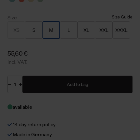
Size Guide
Size
XS
S
M
L
XL
XXL
XXXL
55,60 €
incl. VAT.
Add to bag
available
14 day return policy
Made in Germany