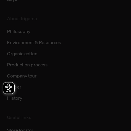
About trigema
Philosophy
Environment & Resources
Organic cotten
Production process
Company tour
Career
History
Useful links
Store locator