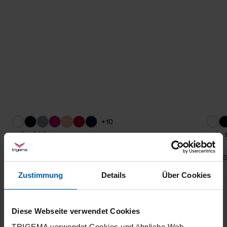
+10
polo shirt
polo 
from 55,60 €
from 5
Zustimmung
Details
Über Cookies
Diese Webseite verwendet Cookies
TRIGEMA verwendet Cookies und ähnliche Web-