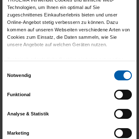
Technologien, um Ihnen ein optimal auf Sie
zugeschnittenes Einkaufserlebnis bieten und unser
Online-Angebot stetig verbessern zu können. Dazu
climate-neutral
Family business
kommen auf unseren Webseiten verschiedene Arten von
shipping
Cookies zum Einsatz, die Daten sammeln, wie Sie
unsere Angebote auf welchen Geräten nutzen.
Technisch erforderliche Cookies sind eine notwendige
Voraussetzung zur Nutzung unserer Webpräsenz, um
Einwilligungsauswahl
grundlegende Funktionen wie etwa zur Auswahl und
Notwendig
Darstellung unserer Produkte, zum Befüllen des
Warenkorbs oder zum Abschluss des Kaufs zu
14 day return policy
100% Made in
Funktional
gewährleisten.
Burladingen
Für die Darstellung personalisierter Angebote, Anzeigen
Analyse & Statistik
und Inhalte aufgrund Ihres Nutzerverhaltens und Ihres
Profils sowie für Marketing-, Statistik- und Tracking-
Marketing
Zwecke zur Analyse und Optimierung unserer