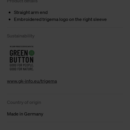
Product details
Straight arm end
Embroidered trigema logo on the right sleeve
Sustainability
www.gk-info.eu/trigema
Country of origin
Made in Germany