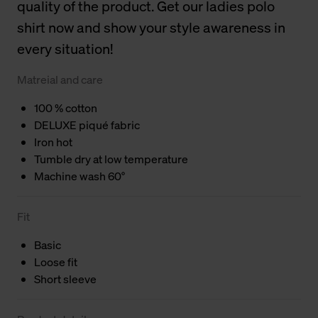
quality of the product. Get our ladies polo
shirt now and show your style awareness in
every situation!
Matreial and care
100 % cotton
DELUXE piqué fabric
Iron hot
Tumble dry at low temperature
Machine wash 60°
Fit
Basic
Loose fit
Short sleeve