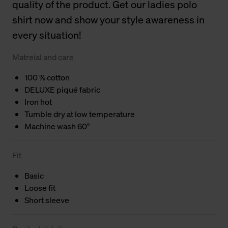
quality of the product. Get our ladies polo
shirt now and show your style awareness in
every situation!
Matreial and care
100 % cotton
DELUXE piqué fabric
Iron hot
Tumble dry at low temperature
Machine wash 60°
Fit
Basic
Loose fit
Short sleeve