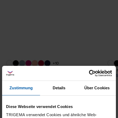
+10
polo shirt
polo 
from 55,60 €
from 5
Zustimmung
Details
Über Cookies
Diese Webseite verwendet Cookies
TRIGEMA verwendet Cookies und ähnliche Web-