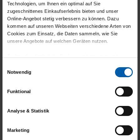
Technologien, um Ihnen ein optimal auf Sie
zugeschnittenes Einkaufserlebnis bieten und unser
Online-Angebot stetig verbessern zu können. Dazu
climate-neutral
Family business
kommen auf unseren Webseiten verschiedene Arten von
shipping
Cookies zum Einsatz, die Daten sammeln, wie Sie
unsere Angebote auf welchen Geräten nutzen.
Technisch erforderliche Cookies sind eine notwendige
Voraussetzung zur Nutzung unserer Webpräsenz, um
Einwilligungsauswahl
grundlegende Funktionen wie etwa zur Auswahl und
Notwendig
Darstellung unserer Produkte, zum Befüllen des
Warenkorbs oder zum Abschluss des Kaufs zu
14 day return policy
100% Made in
Funktional
gewährleisten.
Burladingen
Für die Darstellung personalisierter Angebote, Anzeigen
Analyse & Statistik
und Inhalte aufgrund Ihres Nutzerverhaltens und Ihres
Profils sowie für Marketing-, Statistik- und Tracking-
Marketing
Zwecke zur Analyse und Optimierung unserer
Webpräsenz speichern wir personenbezogene