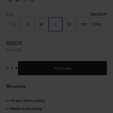
Size Guide
Size
XS
S
M
L
XL
XXL
XXXL
55,60 €
incl. VAT.
Add to bag
available
14 day return policy
Made in Germany