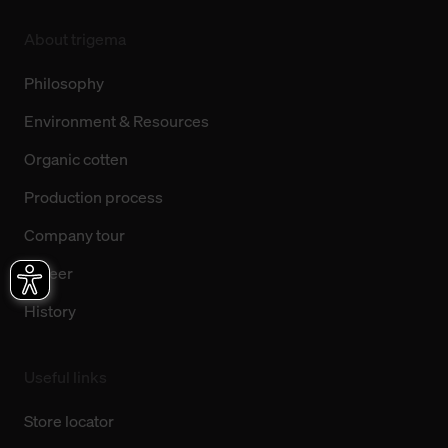
About trigema
Philosophy
Environment & Resources
Organic cotten
Production process
Company tour
Career
History
Useful links
Store locator