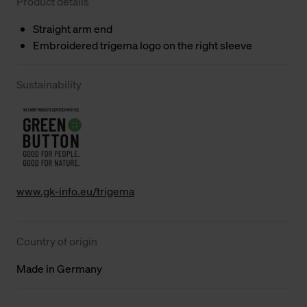
Product details
Straight arm end
Embroidered trigema logo on the right sleeve
Sustainability
www.gk-info.eu/trigema
Country of origin
Made in Germany