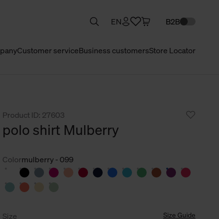
EN
B2B
pany
Customer service
Business customers
Store Locator
Product ID: 27603
polo shirt Mulberry
Color
mulberry - 099
Size Guide
Size