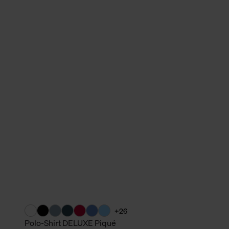
verbundene Verwendung der 
Weitere Informationen über C
unserer Datenschutzerklärun
+26
Polo-Shirt DELUXE Piqué