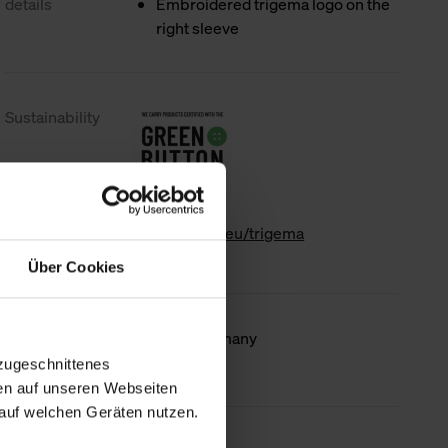
details
Embroidered trigema logo on the
right sleeve
Sustainability
www.gk-info.eu/trigema
Über Cookies
Country of
Made in Germany
origin
zugeschnittenes
en auf unseren Webseiten
auf welchen Geräten nutzen.