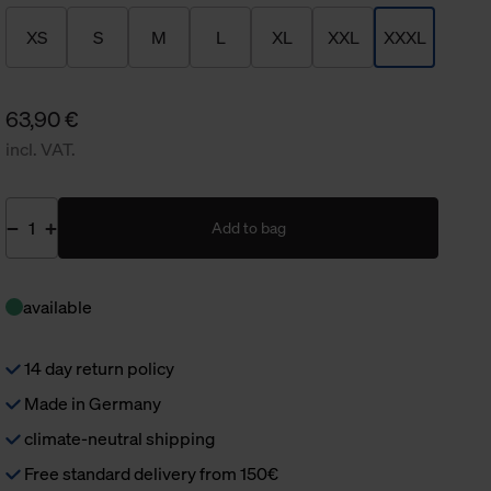
XS
S
M
L
XL
XXL
XXXL
63,90 €
incl. VAT.
Add to bag
available
14 day return policy
Made in Germany
climate-neutral shipping
Free standard delivery from 150€