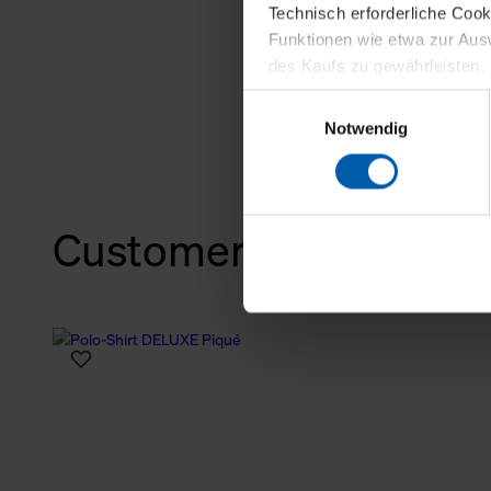
Technisch erforderliche Coo
Funktionen wie etwa zur Aus
des Kaufs zu gewährleisten.
Einwilligungsauswahl
Für die Darstellung personali
Notwendig
sowie für Marketing-, Stati
personenbezogene Information
Marketingpartner, um Ihnen
Customers also bough
Klicken Sie auf "Alle erlaube
verwenden dürfen. Über die j
oder ablehnen möchten und di
erlauben möchten, verwenden 
Über den Reiter „Details“ erf
Verwendungszweck. Bei „Über
Menüpunkt „Datenschutzeinste
grundsätzlich freiwillig, für 
widerrufen. Der Widerruf der 