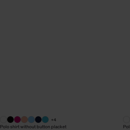
n Daten.
hen Daten finden Sie in
+4
Polo shirt without button placket
Pol