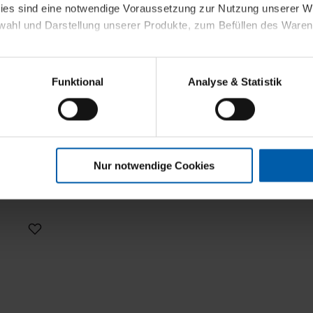
kies sind eine notwendige Voraussetzung zur Nutzung unserer
wahl und Darstellung unserer Produkte, zum Befüllen des Ware
sierter Angebote, Anzeigen und Inhalte aufgrund Ihres Nutzerverh
Funktional
Analyse & Statistik
stik- und Tracking-Zwecke zur Analyse und Optimierung unserer 
en. Diese übermitteln wir in anonymisierter Form an Dritte wie
 auch außerhalb unserer Webseiten ausgewählte Werbung anzeig
t
n", damit wir alle Cookies und Web-Technologien für Ihr personal
Nur notwendige Cookies
eweiligen Schaltflächen können Sie die Arten der Cookies selbst 
es mit einem Klick auf „Auswahl erlauben“ bestätigen. Fall Sie
wir lediglich die erwähnten technisch erforderlichen Cookies.
ahren Sie weiterführende Informationen über die jeweiligen Cooki
 Cookies“ können Sie allgemeine Informationen über Cookies 
llungen“ können Sie jederzeit Ihre Einwilligungserklärung anpass
die Nutzung der Webseite nicht erforderlich und kann jederzeit mit
Einwilligung hat jedoch keine Auswirkung auf die bisherigen Eins