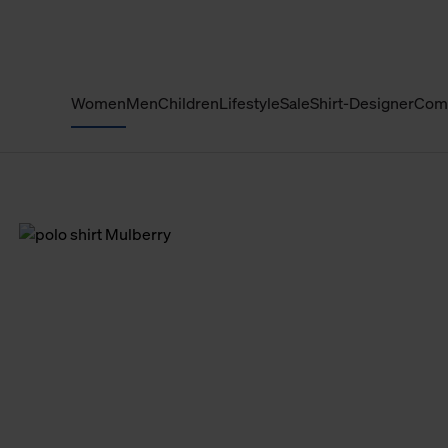
Women
Men
Children
Lifestyle
Sale
Shirt-Designer
Com