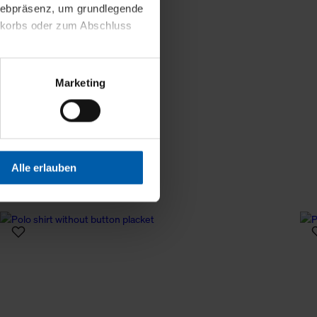
less information
 Webpräsenz, um grundlegende
nkorbs oder zum Abschluss
altens und Ihres Profils
Marketing
Webpräsenz speichern wir
 etwa unsere
en zu können.
isiertes Einkaufserlebnis
Alle erlauben
festlegen, die Sie erlauben
 nur die notwendigen Cookies
es und ihren
einsehen. Über den
en. Ihre Einwilligung ist
 Wirkung für die Zukunft
tellungen und die damit