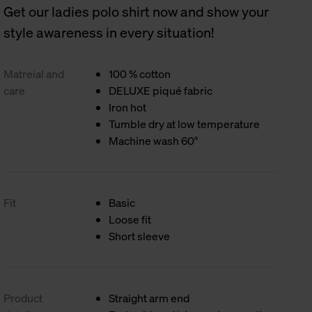
Get our ladies polo shirt now and show your
style awareness in every situation!
Matreial and
100 % cotton
care
DELUXE piqué fabric
Iron hot
Tumble dry at low temperature
Machine wash 60°
Fit
Basic
Loose fit
Short sleeve
Product
Straight arm end