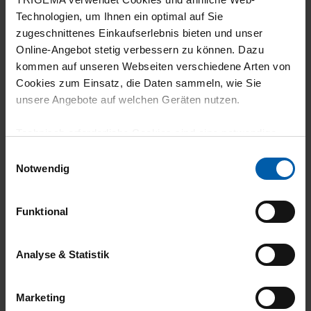
Technologien, um Ihnen ein optimal auf Sie
zugeschnittenes Einkaufserlebnis bieten und unser
Online-Angebot stetig verbessern zu können. Dazu
climate-neutral
Family business
kommen auf unseren Webseiten verschiedene Arten von
shipping
Cookies zum Einsatz, die Daten sammeln, wie Sie
unsere Angebote auf welchen Geräten nutzen.
Technisch erforderliche Cookies sind eine notwendige
Voraussetzung zur Nutzung unserer Webpräsenz, um
Einwilligungsauswahl
grundlegende Funktionen wie etwa zur Auswahl und
Notwendig
Darstellung unserer Produkte, zum Befüllen des
Warenkorbs oder zum Abschluss des Kaufs zu
14 day return policy
100% Made in
Funktional
gewährleisten.
Burladingen
Für die Darstellung personalisierter Angebote, Anzeigen
Analyse & Statistik
und Inhalte aufgrund Ihres Nutzerverhaltens und Ihres
Profils sowie für Marketing-, Statistik- und Tracking-
Marketing
Zwecke zur Analyse und Optimierung unserer