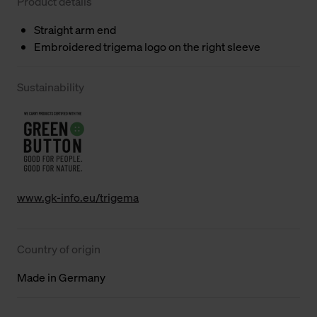
Product details
Straight arm end
Embroidered trigema logo on the right sleeve
Sustainability
www.gk-info.eu/trigema
Country of origin
Made in Germany