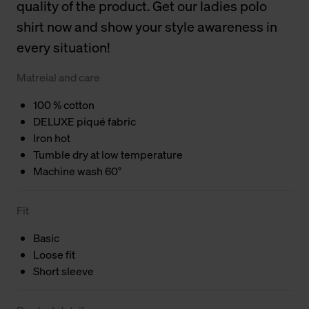
quality of the product. Get our ladies polo
shirt now and show your style awareness in
every situation!
Matreial and care
100 % cotton
DELUXE piqué fabric
Iron hot
Tumble dry at low temperature
Machine wash 60°
Fit
Basic
Loose fit
Short sleeve