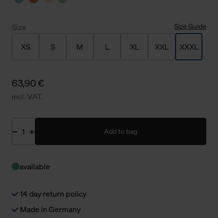
Size Guide
Size
XS
S
M
L
XL
XXL
XXXL
63,90 €
incl. VAT.
Add to bag
available
14 day return policy
Made in Germany