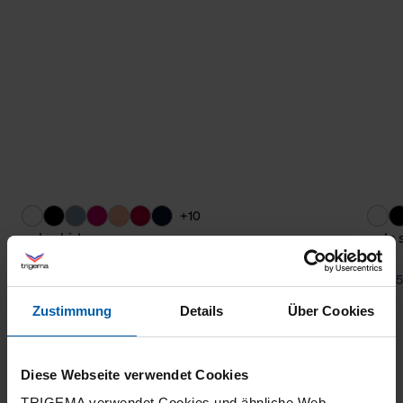
+10
polo shirt
polo 
from 55,60 €
from 5
Zustimmung
Details
Über Cookies
Diese Webseite verwendet Cookies
TRIGEMA verwendet Cookies und ähnliche Web-