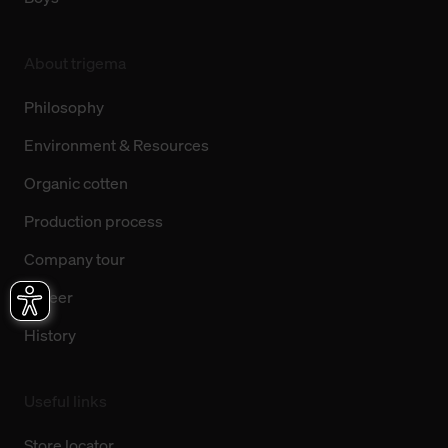
About trigema
Philosophy
Environment & Resources
Organic cotten
Production process
Company tour
Career
History
Useful links
Store locator