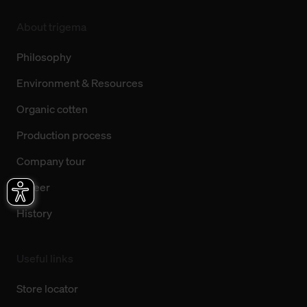
About trigema
Philosophy
Environment & Resources
Organic cotten
Production process
Company tour
Career
History
Useful links
Store locator