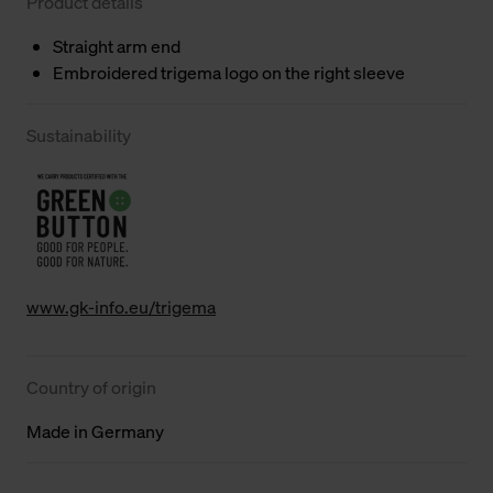
Product details
Straight arm end
Embroidered trigema logo on the right sleeve
Sustainability
www.gk-info.eu/trigema
Country of origin
Made in Germany