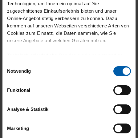
Technologien, um Ihnen ein optimal auf Sie
zugeschnittenes Einkaufserlebnis bieten und unser
Online-Angebot stetig verbessern zu können. Dazu
climate-neutral
Family business
kommen auf unseren Webseiten verschiedene Arten von
shipping
Cookies zum Einsatz, die Daten sammeln, wie Sie
unsere Angebote auf welchen Geräten nutzen.
Technisch erforderliche Cookies sind eine notwendige
Voraussetzung zur Nutzung unserer Webpräsenz, um
Einwilligungsauswahl
grundlegende Funktionen wie etwa zur Auswahl und
Notwendig
Darstellung unserer Produkte, zum Befüllen des
Warenkorbs oder zum Abschluss des Kaufs zu
14 day return policy
100% Made in
Funktional
gewährleisten.
Burladingen
Für die Darstellung personalisierter Angebote, Anzeigen
Analyse & Statistik
und Inhalte aufgrund Ihres Nutzerverhaltens und Ihres
Profils sowie für Marketing-, Statistik- und Tracking-
Marketing
Zwecke zur Analyse und Optimierung unserer
Webpräsenz speichern wir personenbezogene