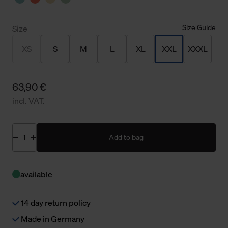
Size Guide
Size
XS
S
M
L
XL
XXL
XXXL
63,90 €
incl. VAT.
Add to bag
available
14 day return policy
Made in Germany