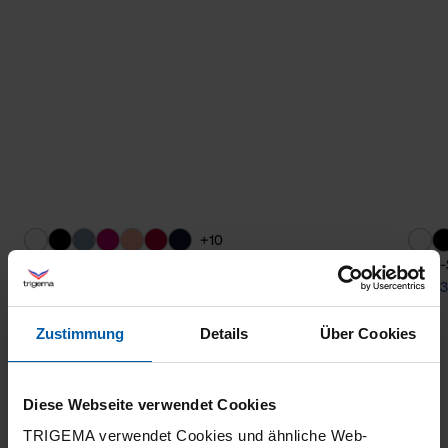
+10
polo shirt
Polo-
from 55,60 €
from 3
Zustimmung
Details
Über Cookies
Diese Webseite verwendet Cookies
TRIGEMA verwendet Cookies und ähnliche Web-