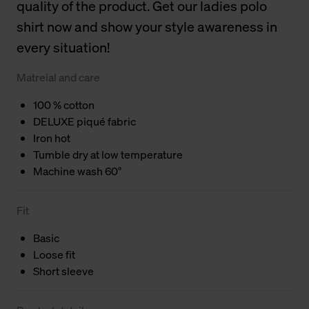
quality of the product. Get our ladies polo
shirt now and show your style awareness in
every situation!
Matreial and care
100 % cotton
DELUXE piqué fabric
Iron hot
Tumble dry at low temperature
Machine wash 60°
Fit
Basic
Loose fit
Short sleeve