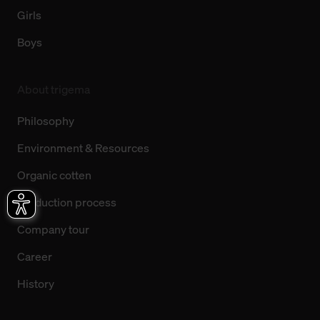
Girls
Boys
About trigema
Philosophy
Environment & Resources
Organic cotten
Production process
Company tour
Career
History