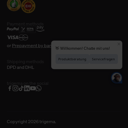
Payment methods
or
Prepayment by bank transfer
Shipping methods
DPD and DHL
trigema on the social
Copyright 2026 trigema.