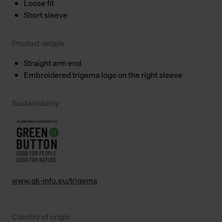
Loose fit
Short sleeve
Product details
Straight arm end
Embroidered trigema logo on the right sleeve
Sustainability
www.gk-info.eu/trigema
Country of origin