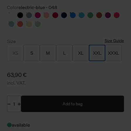
Color
electric-blue - 048
Size Guide
Size
XS
S
M
L
XL
XXL
XXXL
63,90 €
incl. VAT.
Add to bag
available