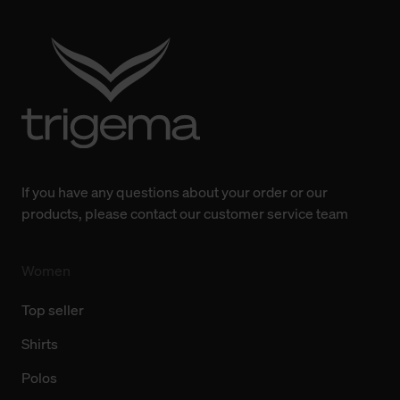
Verwendung der Cookies sowie die bis zum Zeitpunkt der
Änderung gesammelten Daten.
Weitere Informationen über Cookies und Web-
Technologien sowie die Nutzung Ihrer persönlichen Daten
finden Sie in unserer Datenschutzerklärung.
If you have any questions about your order or our
products, please contact our customer service team
Women
Top seller
Shirts
Polos