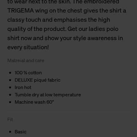
to wear next to the skin. The embroidered
TRIGEMA wing on the chest gives the shirt a
classy touch and emphasises the high
quality of the product. Get our ladies polo
shirt now and show your style awareness in
every situation!
Matreial and care
100 % cotton
DELUXE piqué fabric
Iron hot
Tumble dry at low temperature
Machine wash 60°
Fit
Basic