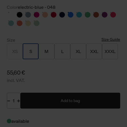
Color
electric-blue - 048
Size Guide
Size
XS
S
M
L
XL
XXL
XXXL
55,60 €
incl. VAT.
Add to bag
available