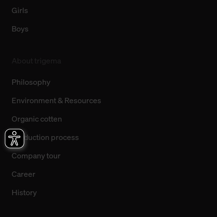
Girls
Boys
About trigema
Philosophy
Environment & Resources
Organic cotten
Production process
Company tour
Career
History