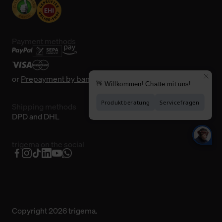
Payment methods
or
Prepayment by bank transfer
Shipping methods
DPD and DHL
trigema on the social
Copyright 2026 trigema.