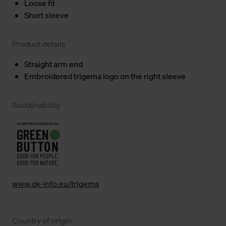
Loose fit
Short sleeve
Product details
Straight arm end
Embroidered trigema logo on the right sleeve
Sustainability
www.gk-info.eu/trigema
Country of origin