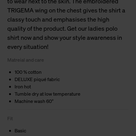
to wear next to the skin. The embroidered
TRIGEMA wing on the chest gives the shirt a
classy touch and emphasises the high
quality of the product. Get our ladies polo
shirt now and show your style awareness in
every situation!
Matreial and care
100 % cotton
DELUXE piqué fabric
Iron hot
Tumble dry at low temperature
Machine wash 60°
Fit
Basic