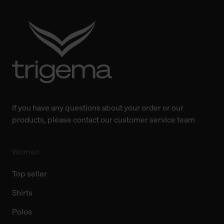
Verwendung der Cookies sowie die bis zum Zeitpunkt der
Änderung gesammelten Daten.
Weitere Informationen über Cookies und Web-
Technologien sowie die Nutzung Ihrer persönlichen Daten
finden Sie in unserer Datenschutzerklärung.
If you have any questions about your order or our
products, please contact our customer service team
Women
Top seller
Shirts
Polos