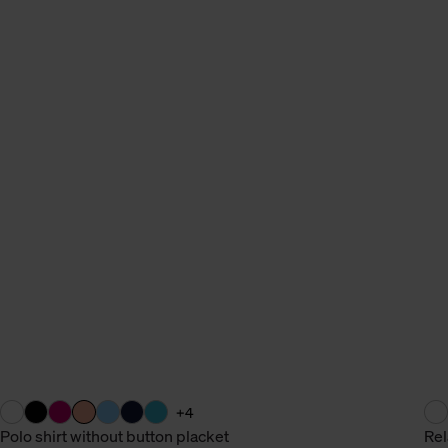
n Daten.
hen Daten finden Sie in
+4
Polo shirt without button placket
Rel