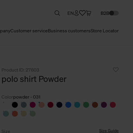
EN
B2B
pany
Customer service
Business customers
Store Locator
Product ID: 27603
polo shirt Powder
Color
powder - 031
Size Guide
Size