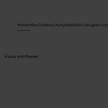
Women
Men
Children
Lifestyle
Sale
Shirt-Designer
Com