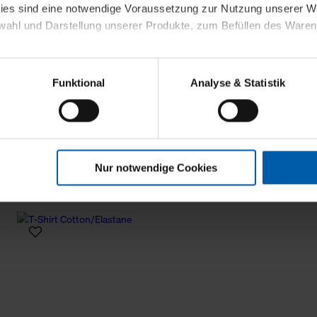
kies sind eine notwendige Voraussetzung zur Nutzung unserer
wahl und Darstellung unserer Produkte, zum Befüllen des Ware
sierter Angebote, Anzeigen und Inhalte aufgrund Ihres Nutzerverh
Funktional
Analyse & Statistik
stik- und Tracking-Zwecke zur Analyse und Optimierung unserer 
en. Diese übermitteln wir in anonymisierter Form an Dritte wie
 auch außerhalb unserer Webseiten ausgewählte Werbung anzeig
t
n", damit wir alle Cookies und Web-Technologien für Ihr personal
Nur notwendige Cookies
eweiligen Schaltflächen können Sie die Arten der Cookies selbst 
es mit einem Klick auf „Auswahl erlauben“ bestätigen. Fall Sie
wir lediglich die erwähnten technisch erforderlichen Cookies.
ahren Sie weiterführende Informationen über die jeweiligen Cooki
 Cookies“ können Sie allgemeine Informationen über Cookies 
llungen“ können Sie jederzeit Ihre Einwilligungserklärung anpass
die Nutzung der Webseite nicht erforderlich und kann jederzeit mit
Einwilligung hat jedoch keine Auswirkung auf die bisherigen Eins