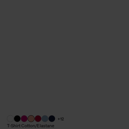
Cookies sowie die bis zum Zeitpunkt der Änderung gesammelte
ookies und Web-Technologien sowie die Nutzung Ihrer persönlic
g.
+12
T-Shirt Cotton/Elastane