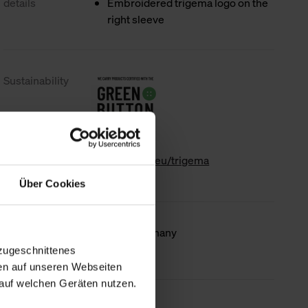
details
Embroidered trigema logo on the
right sleeve
Sustainability
www.gk-info.eu/trigema
Über Cookies
Country of
Made in Germany
origin
zugeschnittenes
en auf unseren Webseiten
auf welchen Geräten nutzen.