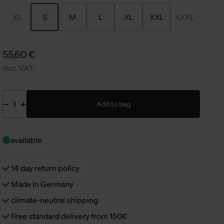
XS
S
M
L
XL
XXL
XXXL
55,60 €
incl. VAT.
Add to bag
available
14 day return policy
Made in Germany
climate-neutral shipping
Free standard delivery from 150€