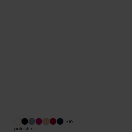
verbundene Verwendung der 
Weitere Informationen über C
unserer Datenschutzerklärun
+10
polo shirt