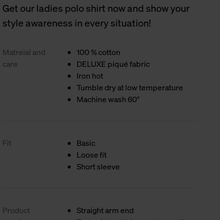
Get our ladies polo shirt now and show your
style awareness in every situation!
Matreial and
100 % cotton
care
DELUXE piqué fabric
Iron hot
Tumble dry at low temperature
Machine wash 60°
Fit
Basic
Loose fit
Short sleeve
Product
Straight arm end