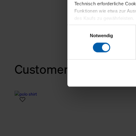
Technisch erforderliche Coo
Funktionen wie etwa zur Aus
des Kaufs zu gewährleisten.
Einwilligungsauswahl
Für die Darstellung personali
Notwendig
sowie für Marketing-, Stati
personenbezogene Information
Marketingpartner, um Ihnen
Customers also bough
Klicken Sie auf "Alle erlaube
verwenden dürfen. Über die j
oder ablehnen möchten und di
erlauben möchten, verwenden 
Über den Reiter „Details“ erf
Verwendungszweck. Bei „Über
Menüpunkt „Datenschutzeinste
grundsätzlich freiwillig, für 
widerrufen. Der Widerruf der 