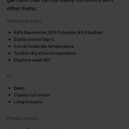
other items.
Matreial and care
48% Baumwolle,35% Polyester,4% Elasthan
Elastic woven fabric
Iron at moderate temperature
Tumble dry at low temperature
Machine wash 60°
Fit
Basic
Classic cut unisex
Long trousers
Product details