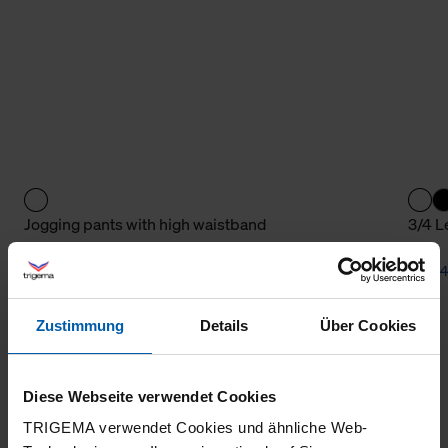
Jogging pants with high waistband
3/4 L
from 57,00 €
from 4
Zustimmung
Details
Über Cookies
Diese Webseite verwendet Cookies
TRIGEMA verwendet Cookies und ähnliche Web-