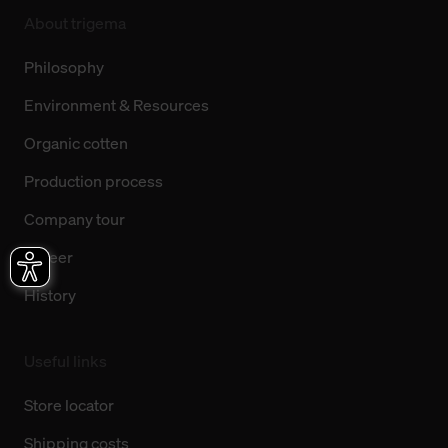
About trigema
Philosophy
Environment & Resources
Organic cotten
Production process
Company tour
Career
History
Useful links
Store locator
Shipping costs