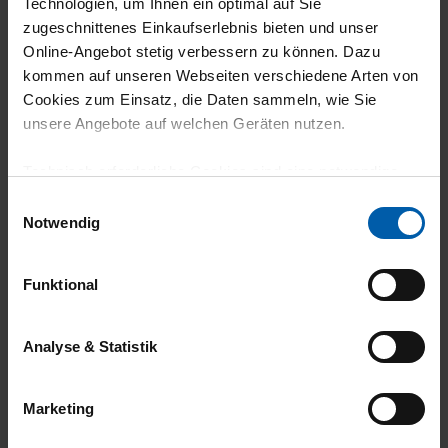
Technologien, um Ihnen ein optimal auf Sie
zugeschnittenes Einkaufserlebnis bieten und unser
climate-neutral
Family business
Online-Angebot stetig verbessern zu können. Dazu
shipping
kommen auf unseren Webseiten verschiedene Arten von
Cookies zum Einsatz, die Daten sammeln, wie Sie
unsere Angebote auf welchen Geräten nutzen.
Technisch erforderliche Cookies sind eine notwendige
Voraussetzung zur Nutzung unserer Webpräsenz, um
Einwilligungsauswahl
grundlegende Funktionen wie etwa zur Auswahl und
Notwendig
Darstellung unserer Produkte, zum Befüllen des
14 day return policy
100% Made in
Warenkorbs oder zum Abschluss des Kaufs zu
Funktional
Burladingen
gewährleisten.
Für die Darstellung personalisierter Angebote, Anzeigen
Analyse & Statistik
und Inhalte aufgrund Ihres Nutzerverhaltens und Ihres
Profils sowie für Marketing-, Statistik- und Tracking-
Marketing
Zwecke zur Analyse und Optimierung unserer
Webpräsenz speichern wir personenbezogene