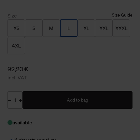
Size Guide
Size
XS
S
M
L
XL
XXL
XXXL
4XL
92,20 €
incl. VAT.
Add to bag
available
14 day return policy