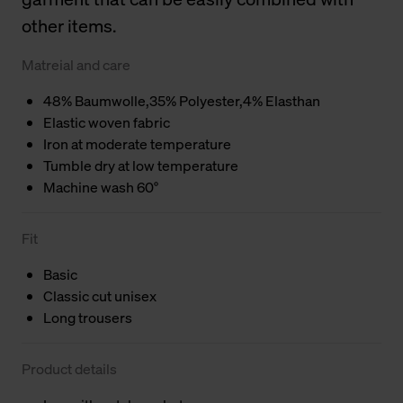
other items.
Matreial and care
48% Baumwolle,35% Polyester,4% Elasthan
Elastic woven fabric
Iron at moderate temperature
Tumble dry at low temperature
Machine wash 60°
Fit
Basic
Classic cut unisex
Long trousers
Product details