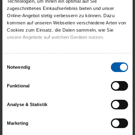
Technologien, um Ihnen ein optimal auf Sie
zugeschnittenes Einkaufserlebnis bieten und unser
climate-neutral
Family business
Online-Angebot stetig verbessern zu können. Dazu
shipping
kommen auf unseren Webseiten verschiedene Arten von
Cookies zum Einsatz, die Daten sammeln, wie Sie
unsere Angebote auf welchen Geräten nutzen.
Technisch erforderliche Cookies sind eine notwendige
Voraussetzung zur Nutzung unserer Webpräsenz, um
Einwilligungsauswahl
grundlegende Funktionen wie etwa zur Auswahl und
Notwendig
Darstellung unserer Produkte, zum Befüllen des
14 day return policy
100% Made in
Warenkorbs oder zum Abschluss des Kaufs zu
Funktional
Burladingen
gewährleisten.
Für die Darstellung personalisierter Angebote, Anzeigen
Analyse & Statistik
und Inhalte aufgrund Ihres Nutzerverhaltens und Ihres
Profils sowie für Marketing-, Statistik- und Tracking-
Marketing
Zwecke zur Analyse und Optimierung unserer
Webpräsenz speichern wir personenbezogene