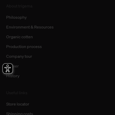
About trigema
Philosophy
Environment & Resources
Organic cotten
Production process
Company tour
Career
History
Useful links
Store locator
Shipping costs