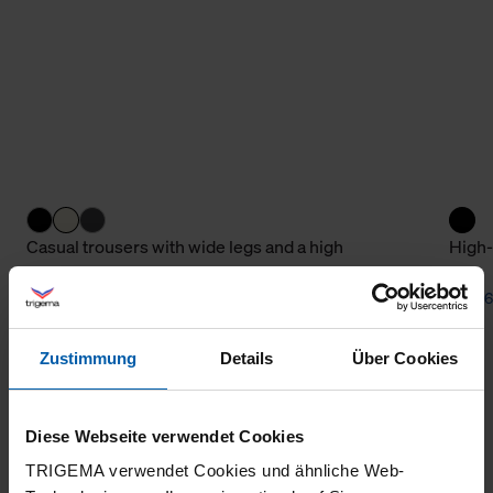
Casual trousers with wide legs and a high
High-
waistband
from 82,40 €
from 6
Zustimmung
Details
Über Cookies
Diese Webseite verwendet Cookies
TRIGEMA verwendet Cookies und ähnliche Web-