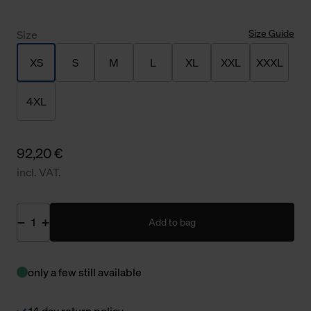
Size Guide
Size
XS
S
M
L
XL
XXL
XXXL
4XL
92,20 €
incl. VAT.
Add to bag
only a few still available
14 day return policy