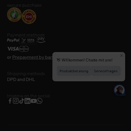
secure purchase
Payment methods
or
Prepayment by bank transfer
Shipping methods
DPD and DHL
trigema on the social