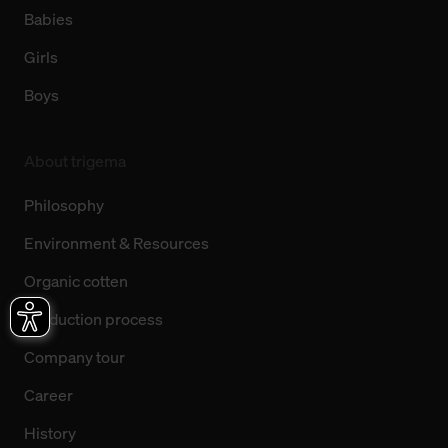
Babies
Girls
Boys
About trigema
Philosophy
Environment & Resources
Organic cotten
Production process
Company tour
Career
History