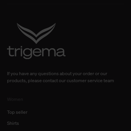
bisherigen Einstellungen und die damit verbundene
Verwendung der Cookies sowie die bis zum Zeitpunkt der
Änderung gesammelten Daten.
Weitere Informationen über Cookies und Web-
Technologien sowie die Nutzung Ihrer persönlichen Daten
finden Sie in unserer Datenschutzerklärung.
If you have any questions about your order or our
products, please contact our customer service team
Women
Top seller
Shirts