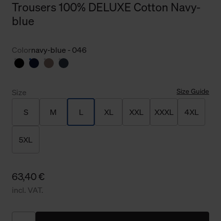
Trousers 100% DELUXE Cotton Navy-
blue
Color
navy-blue - 046
Size Guide
Size
S
M
L
XL
XXL
XXXL
4XL
5XL
63,40 €
incl. VAT.