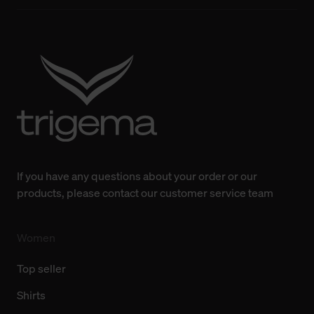
bisherigen Einstellungen und die damit verbundene
Verwendung der Cookies sowie die bis zum Zeitpunkt der
Änderung gesammelten Daten.
Weitere Informationen über Cookies und Web-
Technologien sowie die Nutzung Ihrer persönlichen Daten
finden Sie in unserer Datenschutzerklärung.
If you have any questions about your order or our
products, please contact our customer service team
Women
Top seller
Shirts