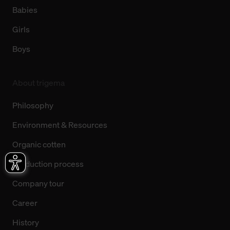
Babies
Girls
Boys
About trigema
Philosophy
Environment & Resources
Organic cotten
Production process
Company tour
Career
History