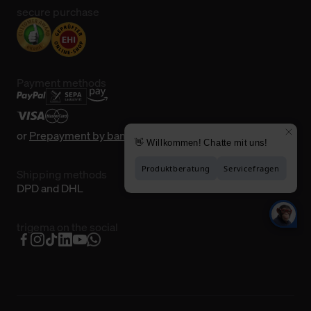
secure purchase
Payment methods
or
Prepayment by bank transfer
Shipping methods
DPD and DHL
trigema on the social