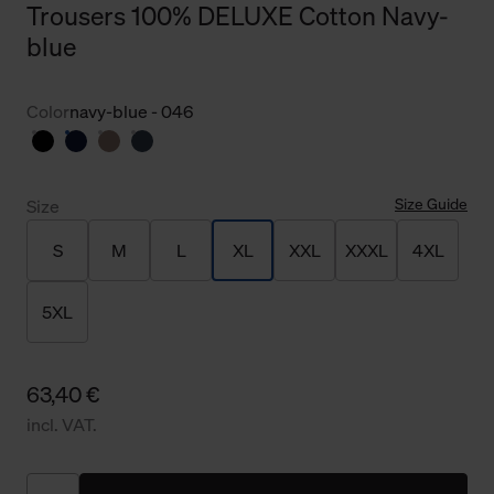
Trousers 100% DELUXE Cotton Navy-
blue
Color
navy-blue - 046
Size Guide
Size
S
M
L
XL
XXL
XXXL
4XL
5XL
63,40 €
incl. VAT.