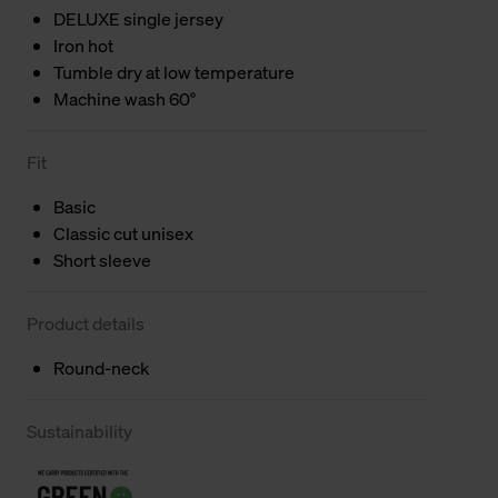
DELUXE single jersey
Iron hot
Tumble dry at low temperature
Machine wash 60°
Fit
Basic
Classic cut unisex
Short sleeve
Product details
Round-neck
Sustainability