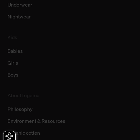
Underwear
Nightwear
Kids
Babies
Girls
Boys
About trigema
Philosophy
Environment & Resources
Organic cotten