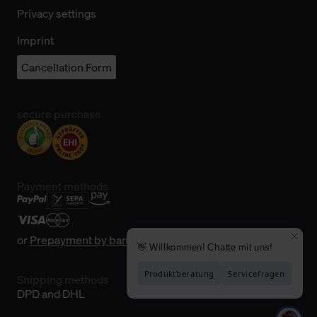
Privacy settings
Imprint
Cancellation Form
secure purchase
Payment methods
or
Prepayment by bank transfer
Shipping methods
DPD and DHL