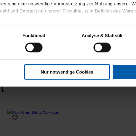
kies sind eine notwendige Voraussetzung zur Nutzung unserer
wahl und Darstellung unserer Produkte, zum Befüllen des Ware
sierter Angebote, Anzeigen und Inhalte aufgrund Ihres Nutzerverh
Funktional
Analyse & Statistik
stik- und Tracking-Zwecke zur Analyse und Optimierung unserer 
en. Diese übermitteln wir in anonymisierter Form an Dritte wie
 auch außerhalb unserer Webseiten ausgewählte Werbung anzeig
n", damit wir alle Cookies und Web-Technologien für Ihr personal
Nur notwendige Cookies
eweiligen Schaltflächen können Sie die Arten der Cookies selbst 
t
es mit einem Klick auf „Auswahl erlauben“ bestätigen. Fall Sie
wir lediglich die erwähnten technisch erforderlichen Cookies.
ahren Sie weiterführende Informationen über die jeweiligen Cooki
 Cookies“ können Sie allgemeine Informationen über Cookies 
llungen“ können Sie jederzeit Ihre Einwilligungserklärung anpass
die Nutzung der Webseite nicht erforderlich und kann jederzeit mit
Einwilligung hat jedoch keine Auswirkung auf die bisherigen Eins