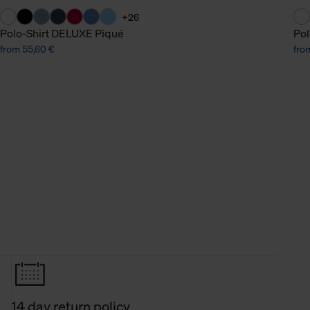
+26
Polo-Shirt DELUXE Piqué
Pol
from 55,60 €
fro
14 day return policy