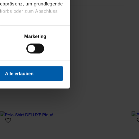
 Webpräsenz, um grundlegende
nkorbs oder zum Abschluss
less information
altens und Ihres Profils
Marketing
Webpräsenz speichern wir
 etwa unsere
en zu können.
isiertes Einkaufserlebnis
Alle erlauben
festlegen, die Sie erlauben
 nur die notwendigen Cookies
es und ihren
einsehen. Über den
en. Ihre Einwilligung ist
 Wirkung für die Zukunft
tellungen und die damit