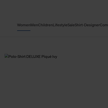
Women
Men
Children
Lifestyle
Sale
Shirt-Designer
Com