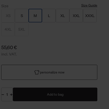
Size Guide
Size
XS
S
M
L
XL
XXL
XXXL
4XL
5XL
55,60 €
incl. VAT.
personalize now
Add to bag