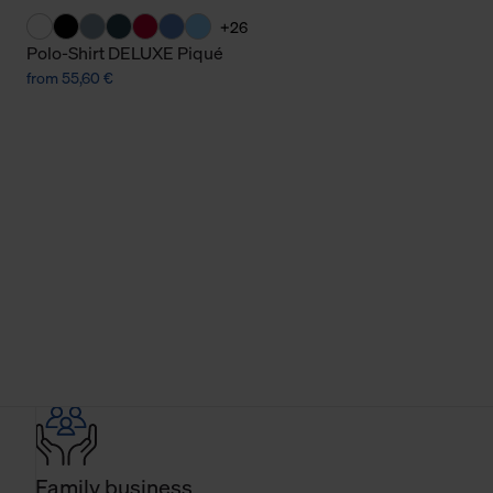
+26
Polo-Shirt DELUXE Piqué
from 55,60 €
Family business