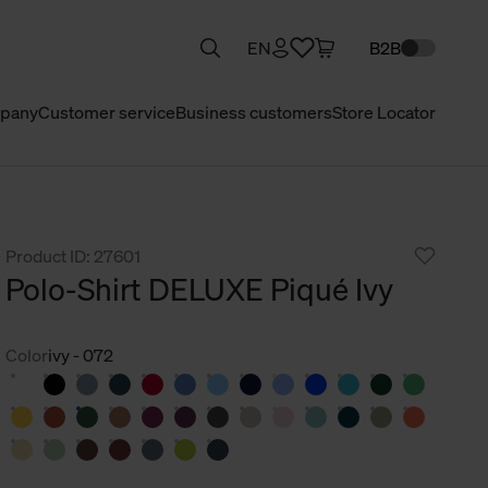
EN
B2B
pany
Customer service
Business customers
Store Locator
Product ID: 27601
Polo-Shirt DELUXE Piqué Ivy
Color
ivy - 072