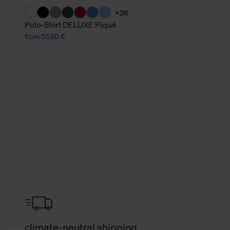
+26
Polo-Shirt DELUXE Piqué
from 55,60 €
climate-neutral shipping