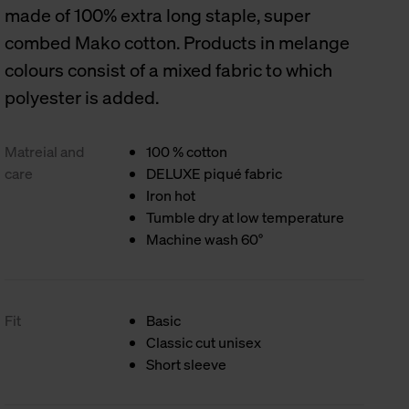
made of 100% extra long staple, super
combed Mako cotton. Products in melange
colours consist of a mixed fabric to which
polyester is added.
Matreial and
100 % cotton
care
DELUXE piqué fabric
Iron hot
Tumble dry at low temperature
Machine wash 60°
Fit
Basic
Classic cut unisex
Short sleeve