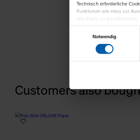
Technisch erforderliche Coo
Funktionen wie etwa zur Aus
des Kaufs zu gewährleisten.
Einwilligungsauswahl
Für die Darstellung personali
Notwendig
sowie für Marketing-, Stati
personenbezogene Information
Marketingpartner, um Ihnen
Klicken Sie auf "Alle erlaube
verwenden dürfen. Über die j
Customers also bough
oder ablehnen möchten und di
erlauben möchten, verwenden 
Über den Reiter „Details“ erf
Verwendungszweck. Bei „Über
Menüpunkt „Datenschutzeinste
grundsätzlich freiwillig, für 
widerrufen. Der Widerruf der 