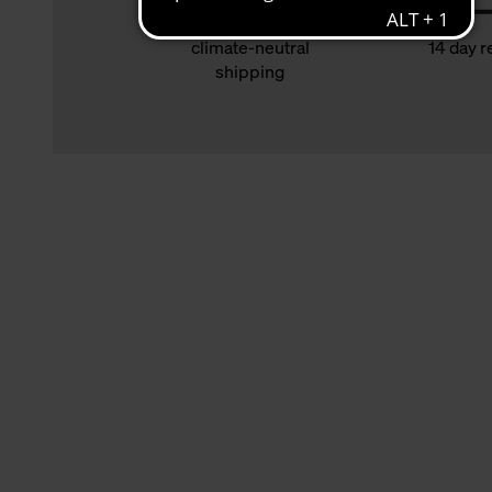
climate-neutral
14 day r
shipping