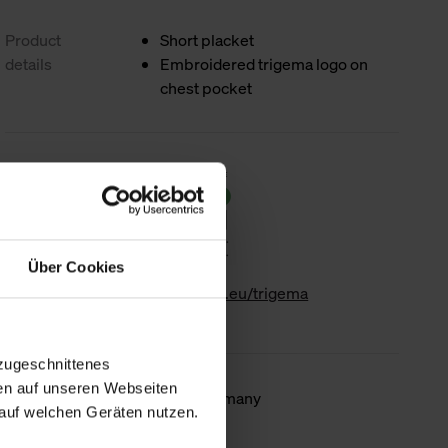
Product
Short placket
details
Embroidered trigema logo on
chest pocket
Sustainability
Über Cookies
www.gk-info.eu/trigema
zugeschnittenes
en auf unseren Webseiten
Country of
Made in Germany
auf welchen Geräten nutzen.
origin