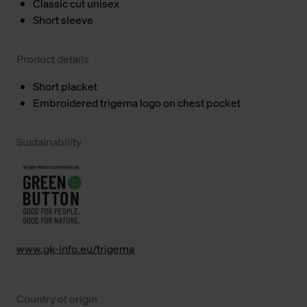
Classic cut unisex
Short sleeve
Product details
Short placket
Embroidered trigema logo on chest pocket
Sustainability
www.gk-info.eu/trigema
Country of origin