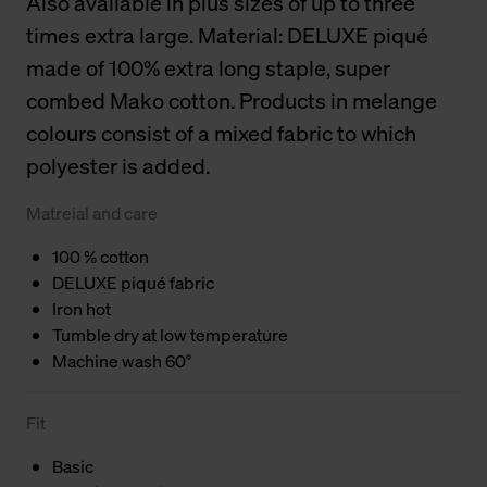
Also available in plus sizes of up to three
times extra large. Material: DELUXE piqué
made of 100% extra long staple, super
combed Mako cotton. Products in melange
colours consist of a mixed fabric to which
polyester is added.
Matreial and care
100 % cotton
DELUXE piqué fabric
Iron hot
Tumble dry at low temperature
Machine wash 60°
Fit
Basic