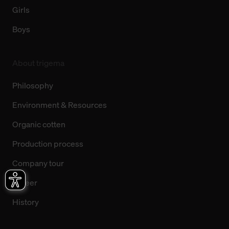
Girls
Boys
About trigema
Philosophy
Environment & Resources
Organic cotten
Production process
Company tour
Career
History