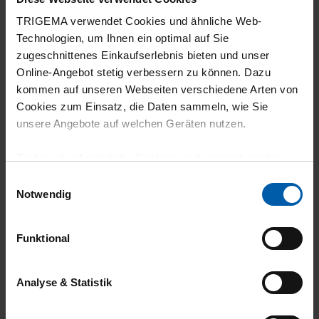
TRIGEMA verwendet Cookies und ähnliche Web-
Technologien, um Ihnen ein optimal auf Sie
zugeschnittenes Einkaufserlebnis bieten und unser
Online-Angebot stetig verbessern zu können. Dazu
kommen auf unseren Webseiten verschiedene Arten von
climate-neutral
Family business
Cookies zum Einsatz, die Daten sammeln, wie Sie
unsere Angebote auf welchen Geräten nutzen.
shipping
Technisch erforderliche Cookies sind eine notwendige
Voraussetzung zur Nutzung unserer Webpräsenz, um
Einwilligungsauswahl
grundlegende Funktionen wie etwa zur Auswahl und
Notwendig
Darstellung unserer Produkte, zum Befüllen des
Warenkorbs oder zum Abschluss des Kaufs zu
Funktional
gewährleisten.
14 day return policy
100% Made in
Für die Darstellung personalisierter Angebote, Anzeigen
Burladingen
Analyse & Statistik
und Inhalte aufgrund Ihres Nutzerverhaltens und Ihres
Profils sowie für Marketing-, Statistik- und Tracking-