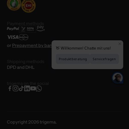
Payment methods
or
Prepayment by bank transfer
Shipping methods
DPD and DHL
trigema on the social
Copyright 2026 trigema.