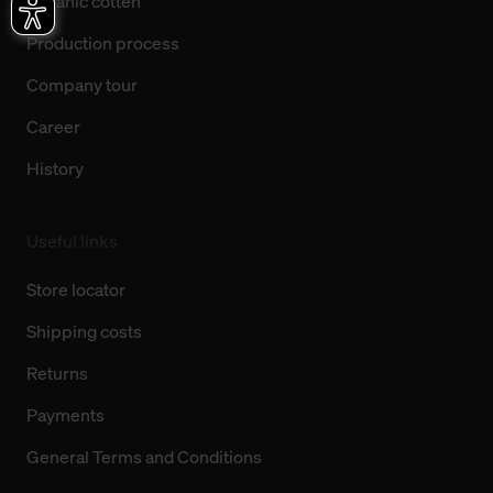
Organic cotten
Production process
Company tour
Career
History
Useful links
Store locator
Shipping costs
Returns
Payments
General Terms and Conditions