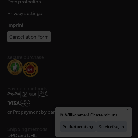
Data protection
Privacy settings
Imprint
Cancellation Form
secure purchase
Payment methods
or
Prepayment by bank transfer
Shipping methods
DPD and DHL