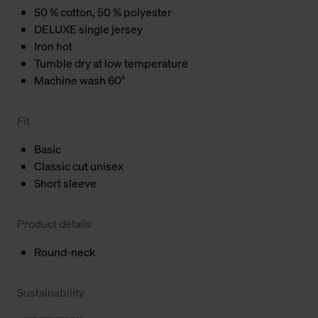
50 % cotton, 50 % polyester
DELUXE single jersey
Iron hot
Tumble dry at low temperature
Machine wash 60°
Fit
Basic
Classic cut unisex
Short sleeve
Product details
Round-neck
Sustainability