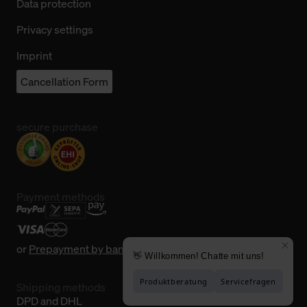
Data protection
Privacy settings
Imprint
Cancellation Form
secure purchase
Payment methods
or
Prepayment by bank transfer
Shipping methods
DPD and DHL