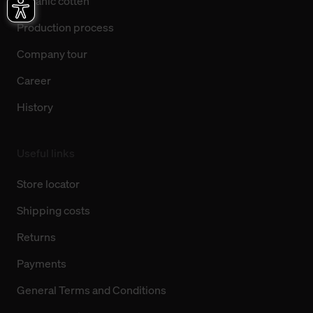
Organic cotten
Production process
Company tour
Career
History
Useful links
Store locator
Shipping costs
Returns
Payments
General Terms and Conditions