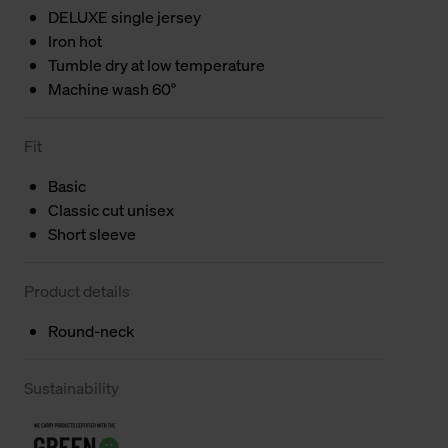
DELUXE single jersey
Iron hot
Tumble dry at low temperature
Machine wash 60°
Fit
Basic
Classic cut unisex
Short sleeve
Product details
Round-neck
Sustainability