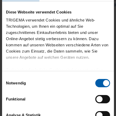
from 31,90 €
from 3
Diese Webseite verwendet Cookies
TRIGEMA verwendet Cookies und ähnliche Web-
Technologien, um Ihnen ein optimal auf Sie
zugeschnittenes Einkaufserlebnis bieten und unser
Online-Angebot stetig verbessern zu können. Dazu
kommen auf unseren Webseiten verschiedene Arten von
Cookies zum Einsatz, die Daten sammeln, wie Sie
unsere Angebote auf welchen Geräten nutzen.
climate-neutral
Family business
Technisch erforderliche Cookies sind eine notwendige
shipping
Voraussetzung zur Nutzung unserer Webpräsenz, um
Einwilligungsauswahl
grundlegende Funktionen wie etwa zur Auswahl und
Notwendig
Darstellung unserer Produkte, zum Befüllen des
Warenkorbs oder zum Abschluss des Kaufs zu
Funktional
gewährleisten.
Für die Darstellung personalisierter Angebote, Anzeigen
Analyse & Statistik