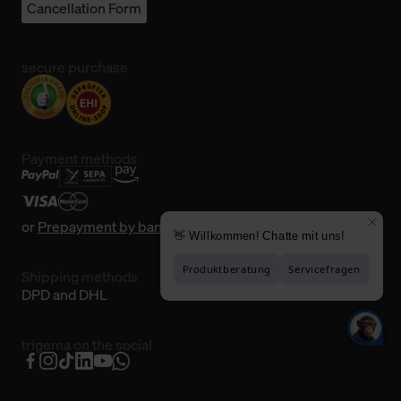
Cancellation Form
secure purchase
Payment methods
or
Prepayment by bank transfer
Shipping methods
DPD and DHL
trigema on the social