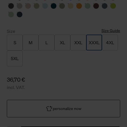
Size Guide
Size
S
M
L
XL
XXL
XXXL
4XL
5XL
36,70 €
incl. VAT.
personalize now