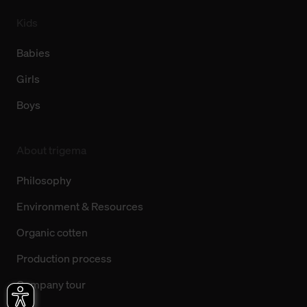
Kids
Babies
Girls
Boys
About trigema
Philosophy
Environment & Resources
Organic cotten
Production process
Company tour