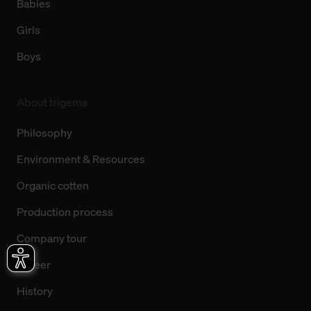
Babies
Girls
Boys
About trigema
Philosophy
Environment & Resources
Organic cotten
Production process
Company tour
Career
History