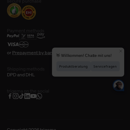
secure purchase
Payment methods
or
Prepayment by bank transfer
Shipping methods
DPD and DHL
trigema on the social
Copyright 2026 trigema.