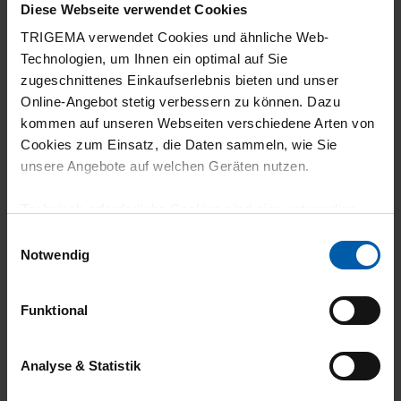
Diese Webseite verwendet Cookies
TRIGEMA verwendet Cookies und ähnliche Web-
Technologien, um Ihnen ein optimal auf Sie
zugeschnittenes Einkaufserlebnis bieten und unser
Online-Angebot stetig verbessern zu können. Dazu
kommen auf unseren Webseiten verschiedene Arten von
Cookies zum Einsatz, die Daten sammeln, wie Sie
climate-neutral
Family business
unsere Angebote auf welchen Geräten nutzen.
shipping
Technisch erforderliche Cookies sind eine notwendige
Voraussetzung zur Nutzung unserer Webpräsenz, um
Einwilligungsauswahl
grundlegende Funktionen wie etwa zur Auswahl und
Notwendig
Darstellung unserer Produkte, zum Befüllen des
Warenkorbs oder zum Abschluss des Kaufs zu
Funktional
gewährleisten.
14 day return policy
100% Made in
Für die Darstellung personalisierter Angebote, Anzeigen
Analyse & Statistik
Burladingen
und Inhalte aufgrund Ihres Nutzerverhaltens und Ihres