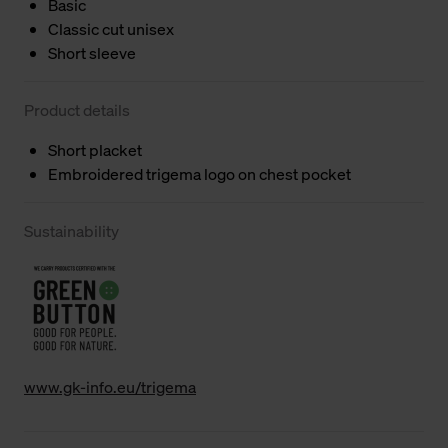
Basic
Classic cut unisex
Short sleeve
Product details
Short placket
Embroidered trigema logo on chest pocket
Sustainability
www.gk-info.eu/trigema