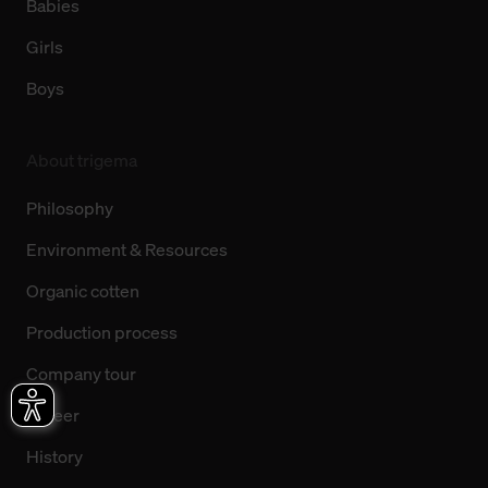
Babies
Girls
Boys
About trigema
Philosophy
Environment & Resources
Organic cotten
Production process
Company tour
Career
History