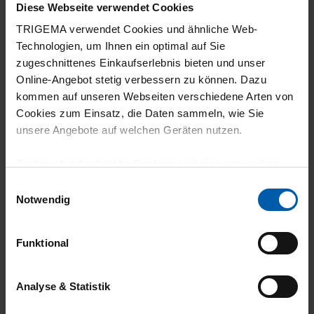
Diese Webseite verwendet Cookies
TRIGEMA verwendet Cookies und ähnliche Web-
Technologien, um Ihnen ein optimal auf Sie
zugeschnittenes Einkaufserlebnis bieten und unser
Online-Angebot stetig verbessern zu können. Dazu
kommen auf unseren Webseiten verschiedene Arten von
Cookies zum Einsatz, die Daten sammeln, wie Sie
climate-neutral
Family business
unsere Angebote auf welchen Geräten nutzen.
shipping
Technisch erforderliche Cookies sind eine notwendige
Voraussetzung zur Nutzung unserer Webpräsenz, um
Einwilligungsauswahl
grundlegende Funktionen wie etwa zur Auswahl und
Notwendig
Darstellung unserer Produkte, zum Befüllen des
Warenkorbs oder zum Abschluss des Kaufs zu
Funktional
gewährleisten.
14 day return policy
100% Made in
Für die Darstellung personalisierter Angebote, Anzeigen
Analyse & Statistik
Burladingen
und Inhalte aufgrund Ihres Nutzerverhaltens und Ihres