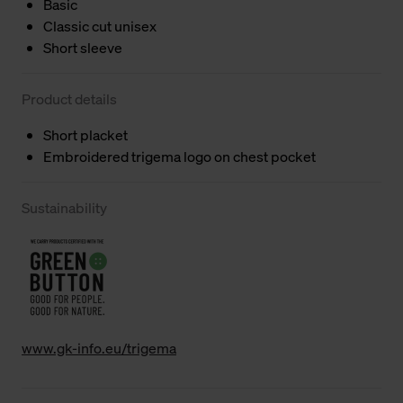
Basic
Classic cut unisex
Short sleeve
Product details
Short placket
Embroidered trigema logo on chest pocket
Sustainability
www.gk-info.eu/trigema