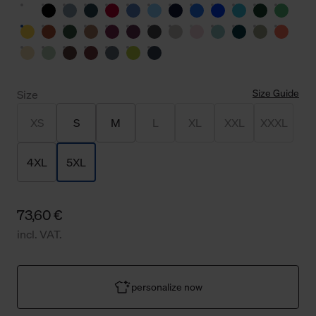
Size Guide
Size
XS
S
M
L
XL
XXL
XXXL
4XL
5XL
73,60 €
incl. VAT.
personalize now