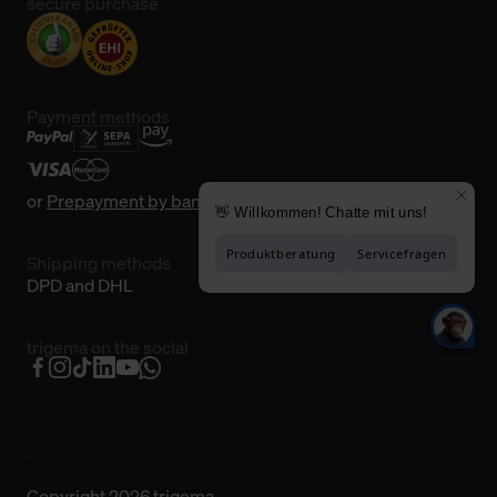
secure purchase
Payment methods
or
Prepayment by bank transfer
Shipping methods
DPD and DHL
trigema on the social
Copyright 2026 trigema.